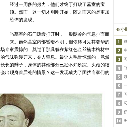
经过一周多的努力，他们才终于打破了墓室的宝
顶。然而，这一切才刚刚开始，随之而来的是更加
恐怖的发现。
48
当墓室的石门缓缓打开时，一股阴冷的气息扑面而
来。虽然墓室内部昏暗不明，但依稀可见其奢华的
现场专家震惊的，莫过于那具躺在紫红色金丝楠木棺材中
烂的气味弥漫开来，令人窒息。最让人毛骨悚然的，竟然
条长长的辫子，身体的其他部分已经不知所踪。头颅的结
何会出现身首异处的情景？这一发现成为了困扰专家们的