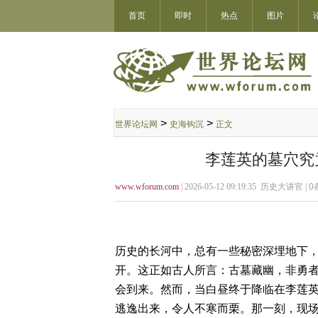
首页
即时
热点
图片
>
>
世界论坛网
史海钩沉
正文
李莲英的墓穴究
www.wforum.com
| 2026-05-12 09:19:35 历史大讲官 |
0
历史的长河中，总有一些秘密深埋地下
开。这正如古人所言：古墓藏幽，非勇
会到来。然而，当白昼终于降临在李莲
逃逸出来，令人不寒而栗。那一刻，现