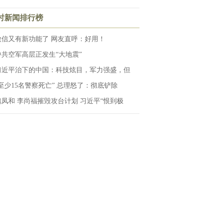
小时新闻排行榜
微信又有新功能了 网友直呼：好用！
中共空军高层正发生“大地震”
习近平治下的中国：科技炫目，军力强盛，但
“至少15名警察死亡” 总理怒了：彻底铲除
魏凤和 李尚福摧毁攻台计划 习近平“恨到极