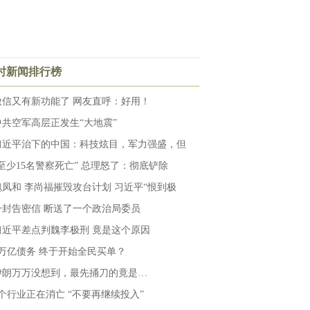
小时新闻排行榜
微信又有新功能了 网友直呼：好用！
中共空军高层正发生“大地震”
习近平治下的中国：科技炫目，军力强盛，但
“至少15名警察死亡” 总理怒了：彻底铲除
魏凤和 李尚福摧毁攻台计划 习近平“恨到极
一封告密信 断送了一个政治局委员
习近平差点判魏李极刑 竟是这个原因
6万亿债务 终于开始全民买单？
伊朗万万没想到，最先捅刀的竟是…
9个行业正在消亡 “不要再继续投入”