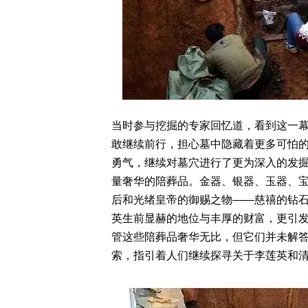
当时参与挖掘的专家回忆道，看到这一
敢继续前行，担心墓中隐藏着更多可怕
勇气，继续对墓穴进行了更为深入的发掘
量奢华的陪葬品。金器、银器、玉器、
后和光绪皇帝的御赐之物——慈禧的钻
英生前显赫的地位与丰厚的财富，更引
管这些陪葬品奢华无比，但它们并未解
索，指引着人们继续探寻关于李莲英和