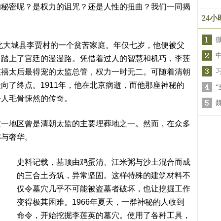
的秘密呢？是权力的诅咒？还是人性的扭曲？我们一同揭
24
河北大城县李贾村的一个贫苦家庭。年仅七岁，他便被父
，踏上了宫廷的漫漫路。凭借着过人的智慧和机巧，李莲
慈禧太后最得宠的太监总管，权力一时无二。可随着清朝
向了终点。1911年，他在北京病逝，而他那座神秘的
令人毛骨悚然的传奇。
这一地区曾是清朝太监的主要埋葬地之一。然而，在众多
赫与奢华。
史料记载，墓顶由鸡蛋清、江米粥与沙土混合而成
的三合土夯筑，异常坚固。这样特殊的建筑材料不
仅令墓穴几乎不可能被盗墓者破坏，也让挖掘工作
变得极其困难。1966年夏天，一群神秘的人收到
命令，开始挖掘李莲英的墓穴。使用了各种工具，