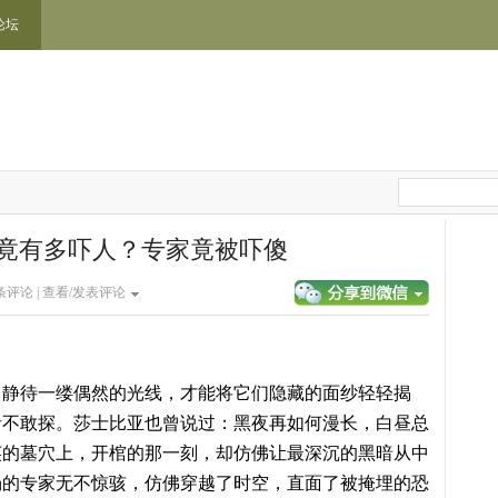
论坛
竟有多吓人？专家竟被吓傻
条评论 |
查看/发表评论
，静待一缕偶然的光线，才能将它们隐藏的面纱轻轻揭
者不敢探。莎士比亚也曾说过：黑夜再如何漫长，白昼总
英的墓穴上，开棺的那一刻，却仿佛让最深沉的黑暗从中
场的专家无不惊骇，仿佛穿越了时空，直面了被掩埋的恐