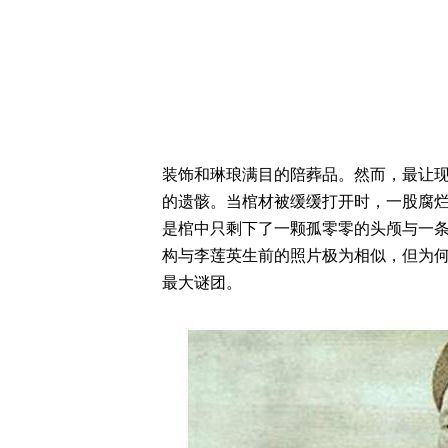
装饰和琳琅满目的陪葬品。然而，最让
的遗骸。当棺材被缓缓打开时，一股腐
是棺中只剩下了一颗孤零零的头颅与一
构与李莲英生前的照片极为相似，但为
最大谜团。