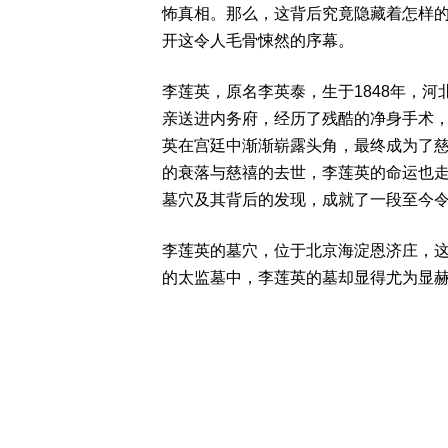
怖真相。那么，这背后究竟隐藏着怎样
开这令人毛骨悚然的序幕。
李莲英，原名李英泰，生于1848年，
亲送进内务府，经历了残酷的净身手术
英在宫廷中渐渐崭露头角，最终成为了
的衰落与慈禧的去世，李莲英的命运也走
墓穴及其背后的发现，成就了一段至今
李莲英的墓穴，位于北京海淀恩济庄，
的太监墓中，李莲英的墓却显得尤为显