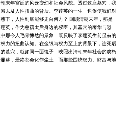
清朝末年宫廷的风云变幻和社会风貌。透过这座墓穴，我
积累以及人性扭曲的背后。李莲英的一生，也促使我们对
惑下，人性到底能够走向何方？ 回顾清朝末年，那是
李莲英，作为慈禧太后身边的权臣，其墓穴的奢华与恐
穴中那令人毛骨悚然的景象，既反映了李莲英生前显赫的
与权力的扭曲认知。在金钱与权力至上的背景下，连死后
英的墓穴，就如同一面镜子，映照出清朝末年社会的腐朽
势显赫，最终都会化作尘土，而那些围绕权力、财富与地