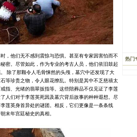
幕时，他们无不感到震惊与恐惧。甚至有专家因害怕而不
热门
的秘密。尽管如此，作为专业的考古人员，他们依旧鼓起
。 除了那颗令人毛骨悚然的头颅，墓穴中还发现了大
宝石等珍贵之物，令人眼花缭乱。特别是其中不乏慈禧太
石戒指、光绪的翡翠扳指等。这些陪葬品不仅见证了李莲
发了人们对于李莲英死因及墓穴背后故事的种种遐想。尽
答李莲英身首异处的谜团。相反，它们更像是一条条线
清朝末年宫廷秘史的真相。