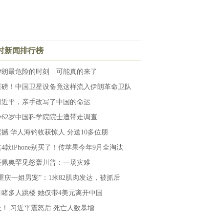
小时新闻排行榜
伊朗最危险的时刻 可能真的来了
重磅！中国卫星设备竟这样流入伊朗革命卫队
习近平，亲手改写了中国的命运
传62岁中国科学院院士遭带走调查
震撼 华人海钓收获惊人 分送10多位朋
这4款iPhone别买了！传苹果今年9月全淘汰
蓬佩奥罕见怒轰川普：一场灾难
“重庆一姐男宠”：1米82肌肉发达，被抓后
目睹多人跳楼 她仅带4美元离开中国
扯！ 习近平震怒后 死亡人数暴增