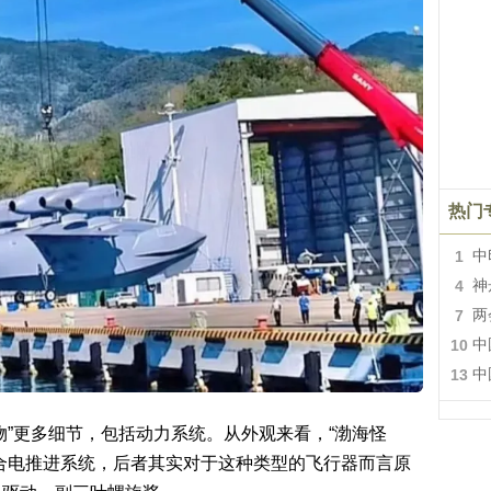
热门
1
中
4
神
7
两
10
中
13
中
物”更多细节，包括动力系统。从外观来看，“渤海怪
合电推进系统，后者其实对于这种类型的飞行器而言原