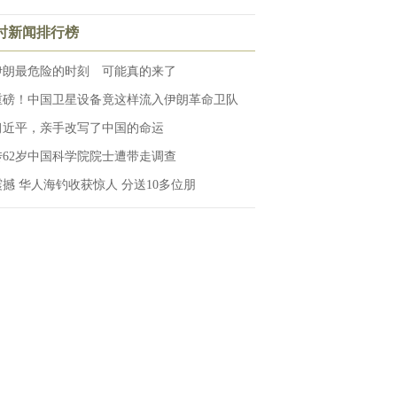
小时新闻排行榜
伊朗最危险的时刻 可能真的来了
重磅！中国卫星设备竟这样流入伊朗革命卫队
习近平，亲手改写了中国的命运
传62岁中国科学院院士遭带走调查
震撼 华人海钓收获惊人 分送10多位朋