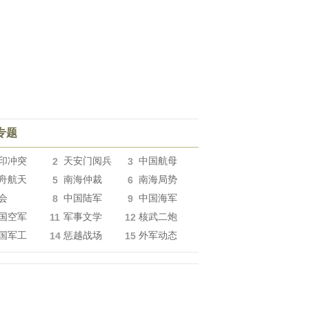
专题
印冲突
2
天安门阅兵
3
中国航母
舟航天
5
南海仲裁
6
南海局势
会
8
中国陆军
9
中国海军
国空军
11
军事文学
12
核武二炮
国军工
14
惩越战场
15
外军动态