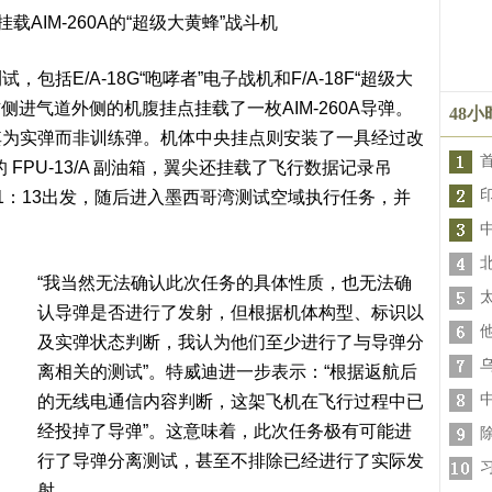
载AIM-260A的“超级大黄蜂”战斗机
括E/A-18G“咆哮者”电子战机和F/A-18F“超级大
侧进气道外侧的机腹挂点挂载了一枚AIM-260A导弹。
48
其为实弹而非训练弹。机体中央挂点则安装了一具经过改
 FPU-13/A 副油箱，翼尖还挂载了飞行数据记录吊
1：13出发，随后进入墨西哥湾测试空域执行任务，并
“我当然无法确认此次任务的具体性质，也无法确
认导弹是否进行了发射，但根据机体构型、标识以
及实弹状态判断，我认为他们至少进行了与导弹分
离相关的测试”。特威迪进一步表示：“根据返航后
的无线电通信内容判断，这架飞机在飞行过程中已
经投掉了导弹”。这意味着，此次任务极有可能进
行了导弹分离测试，甚至不排除已经进行了实际发
射。