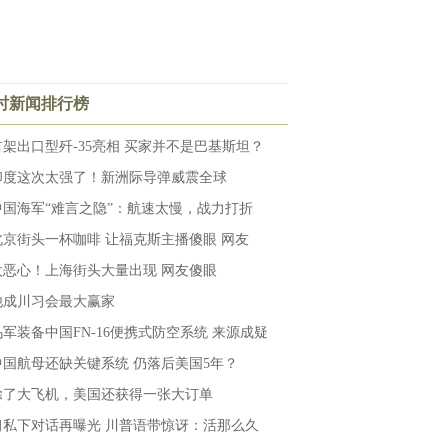
小时新闻排行榜
首架出口型歼-35亮相 买家并不是巴基斯坦？
印度这次太强了！新洲际导弹威震全球
中国海军“难言之隐”：航速太慢，战力打折
北京街头一杯咖啡 让福克斯主播傻眼 网友
太恶心！上海街头大量出现 网友傻眼
他成川习会最大赢家
乌军装备中国FN-16便携式防空系统 来源成疑
中国航母还缺关键系统 仍落后美国5年？
除了大飞机，美国还获得一张大订单
习私下对话再曝光 川普语带惊讶：活那么久