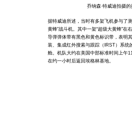
乔纳森·特威迪拍摄的挂
据特威迪所述，当时有多架飞机参与了测试，包
黄蜂”战斗机。其中一架“超级大黄蜂”在右
导弹弹体带有黑色和黄色标识带，表明
装、集成红外搜索与跟踪（IRST）系统的
舱。机队大约在美国中部标准时间上午1
在约一小时后返回埃格林基地。