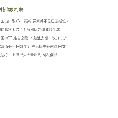
小时新闻排行榜
首架出口型歼-35亮相 买家并不是巴基斯坦？
印度这次太强了！新洲际导弹威震全球
中国海军“难言之隐”：航速太慢，战力打折
北京街头一杯咖啡 让福克斯主播傻眼 网友
太恶心！上海街头大量出现 网友傻眼