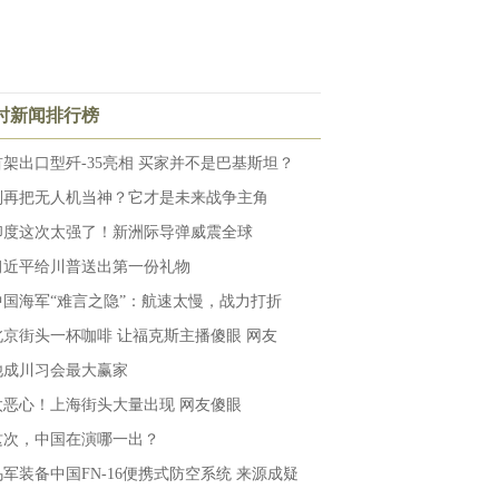
小时新闻排行榜
首架出口型歼-35亮相 买家并不是巴基斯坦？
别再把无人机当神？它才是未来战争主角
印度这次太强了！新洲际导弹威震全球
习近平给川普送出第一份礼物
中国海军“难言之隐”：航速太慢，战力打折
北京街头一杯咖啡 让福克斯主播傻眼 网友
他成川习会最大赢家
太恶心！上海街头大量出现 网友傻眼
这次，中国在演哪一出？
乌军装备中国FN-16便携式防空系统 来源成疑