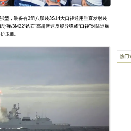
增强型，装备有3组八联装3S14大口径通用垂直发射装
舰导弹/3M22“锆石”高超音速反舰导弹或“口径”对陆巡航
的护卫舰。
热门