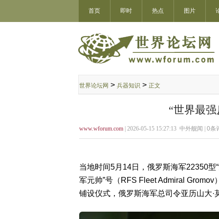
首页
即时
热点
图片
>
>
世界论坛网
兵器知识
正文
“世界最强
www.wforum.com
| 2026-05-15 15:27:13 中外舰闻 |
0
条评
当地时间5月14日，俄罗斯海军22350
军元帅”号（RFS Fleet Admiral
铺设仪式，俄罗斯海军总司令亚历山大·