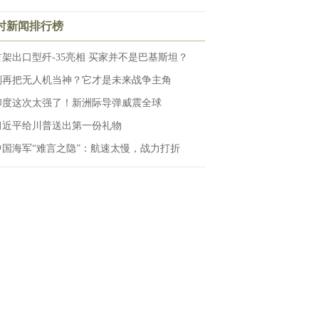
小时新闻排行榜
首架出口型歼-35亮相 买家并不是巴基斯坦？
别再把无人机当神？它才是未来战争主角
印度这次太强了！新洲际导弹威震全球
习近平给川普送出第一份礼物
中国海军“难言之隐”：航速太慢，战力打折