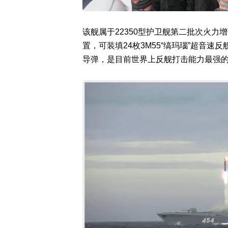
该舰属于22350型护卫舰第二批次火力
置，可装填24枚3M55“缟玛瑙”超音速反
导弹，是目前世界上反舰打击能力最强