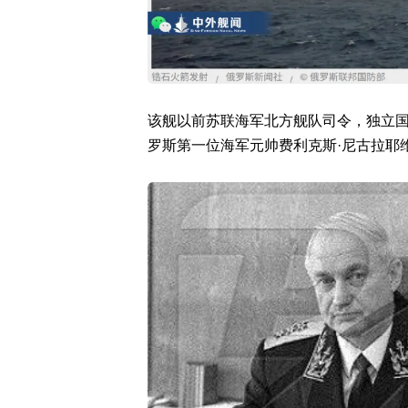
该舰以前苏联海军北方舰队司令，独立
罗斯第一位海军元帅费利克斯·尼古拉耶维奇