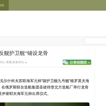
论坛
反舰护卫舰”铺设龙骨
论 |
查看/发表评论
型“戈尔什科夫苏联海军元帅”级护卫舰九号舰“格罗莫夫海
 Gromov）在俄罗斯联合造船集团圣彼得堡北方造船厂举行龙骨
莫伊谢耶夫海军元帅出席仪式。