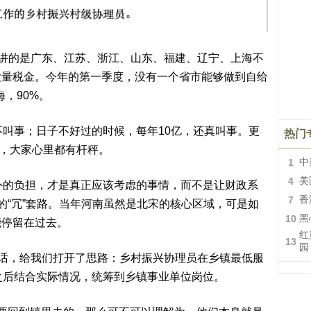
讲的是广东、江苏、浙江、山东、福建、辽宁、上海不
大量税金。今年的第一季度，没有一个省市能够做到自给
海，90%。
叫事；日子不好过的时候，每年10亿，还真叫事。更
热门
”，大家心里都有杆秤。
1
中
4
美
的负担，才是真正应该考虑的事情，而不是让财政系
7
香
的“冗”套路。当年河南虽然是北宋的核心区域，可是如
10
黑
能停留在过去。
红
13
园
话，给我们打开了思路：乡村振兴协理员在乡镇最低服
之后结合实际情况，统筹到乡镇事业单位岗位。