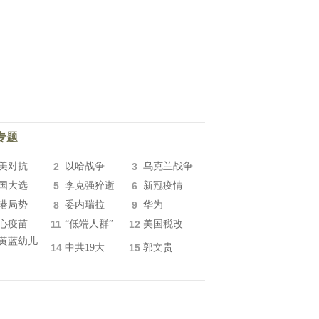
专题
美对抗
2
以哈战争
3
乌克兰战争
国大选
5
李克强猝逝
6
新冠疫情
港局势
8
委内瑞拉
9
华为
心疫苗
11
“低端人群”
12
美国税改
黄蓝幼儿
14
中共19大
15
郭文贵