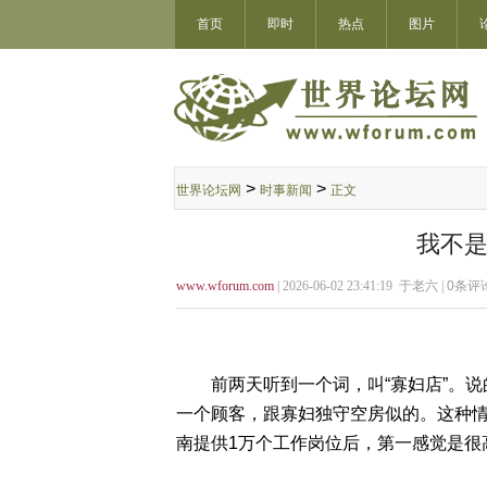
首页
即时
热点
图片
>
>
世界论坛网
时事新闻
正文
我不是
www.wforum.com
| 2026-06-02 23:41:19 于老六 |
0
条评论
前两天听到一个词，叫“寡妇店”。说
一个顾客，跟寡妇独守空房似的。这种
南提供1万个工作岗位后，第一感觉是很