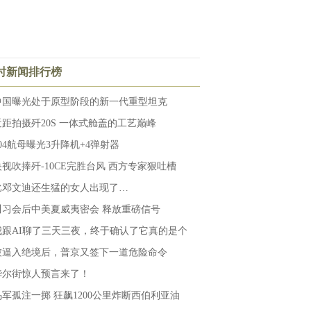
小时新闻排行榜
中国曝光处于原型阶段的新一代重型坦克
近距拍摄歼20S 一体式舱盖的工艺巅峰
004航母曝光3升降机+4弹射器
央视吹捧歼-10CE完胜台风 西方专家狠吐槽
比邓文迪还生猛的女人出现了…
川习会后中美夏威夷密会 释放重磅信号
我跟AI聊了三天三夜，终于确认了它真的是个
被逼入绝境后，普京又签下一道危险命令
华尔街惊人预言来了！
乌军孤注一掷 狂飙1200公里炸断西伯利亚油