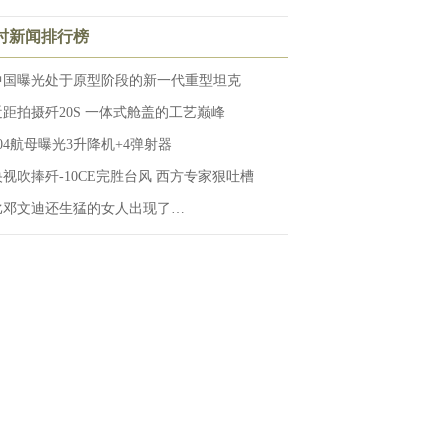
小时新闻排行榜
中国曝光处于原型阶段的新一代重型坦克
近距拍摄歼20S 一体式舱盖的工艺巅峰
004航母曝光3升降机+4弹射器
央视吹捧歼-10CE完胜台风 西方专家狠吐槽
比邓文迪还生猛的女人出现了…