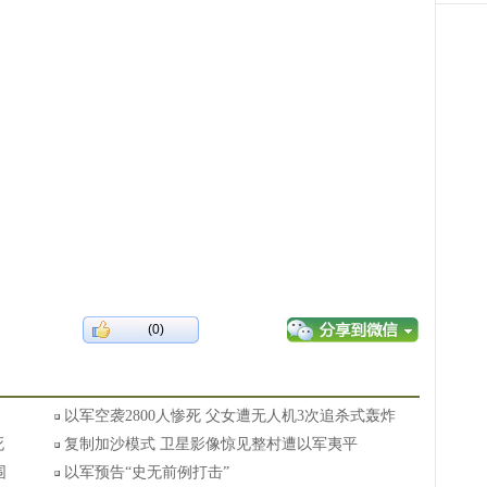
(0)
以军空袭2800人惨死 父女遭无人机3次追杀式轰炸
死
复制加沙模式 卫星影像惊见整村遭以军夷平
围
以军预告“史无前例打击”