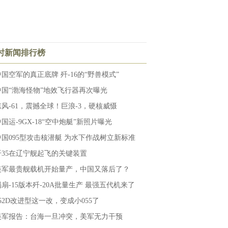
小时新闻排行榜
中国空军的真正底牌 歼-16的“野兽模式”
中国“渤海怪物”地效飞行器再次曝光
东风-61，震撼全球！巨浪-3，硬核威慑
国运-9GX-18“空中炮艇”新照片曝光
中国095型攻击核潜艇 为水下作战树立新标准
歼35在辽宁舰起飞的关键装置
美军最贵舰载机开始量产，中国又落后了？
涡扇-15版本歼-20A批量生产 最强五代机来了
052D改进型这一改，变成小055了
美军报告：台海一旦冲突，美军无力干预