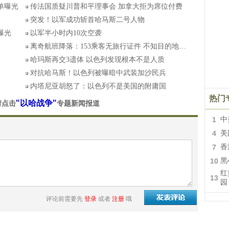
单曝光
传法国质疑川普和平理事会 加拿大拒为席位付费
突发！以军成功斩首哈马斯二号人物
曝光
以军半小时内10次空袭
离奇航班降落：153乘客无旅行证件 不知目的地…
哈玛斯再交3遗体 以色列发现根本不是人质
对抗哈马斯！以色列被曝暗中武装加沙民兵
内塔尼亚胡怒了：以色列不是美国的附庸国
热门
"以哈战争"
请点击
专题新闻报道
1
中
4
美
7
香
10
黑
红
13
园
评论前需要先
登录
或者
注册
哦