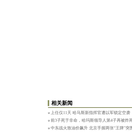
相关新闻
上任仅11天 哈马斯新指挥官遭以军锁定空袭
前3子死于非命，哈玛斯领导人第4子再被炸
中东战火致油价飙升 北京手握两张“王牌”突