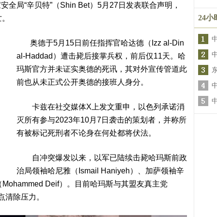
“辛贝特”（Shin Bet）5月27日发表联合声明，
24
亡。
奥德于5月15日前任指挥官哈达德（Izz al-Din
al-Haddad）遭击毙后接掌兵权，前后仅11天。哈
玛斯官方并未证实奥德的死讯，其对外宣传管道此
前也从未正式公开奥德的接班人身分。
中
卡兹在社交媒体X上发文重申，以色列承诺消
灭所有参与2023年10月7日袭击的策划者，并称所
有被标记死刑者不论身在何处都将伏法。
自冲突爆发以来，以军已陆续击毙哈玛斯前政
治局领袖哈尼雅（Ismail Haniyeh）、加萨领袖辛
（Mohammed Deif）。目前哈玛斯与其盟友真主党
定点清除压力。