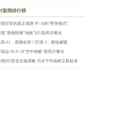
小时新闻排行榜
中国空军的真正底牌 歼-16的“野兽模式”
中国“渤海怪物”地效飞行器再次曝光
东风-61，震撼全球！巨浪-3，硬核威慑
国运-9GX-18“空中炮艇”新照片曝光
中国095型攻击核潜艇 为水下作战树立新标准