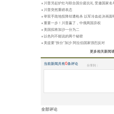
川普另起炉灶与联合国分庭抗礼 受邀国家名
川普突然重磅表态
举双手跪地投降却遭枪杀 以军冷血处决画面
重要一步！川普赢了，中俄两国弃权
美国拟将加沙一分为二
以色列不能说的两个秘密
美提要“拆分”加沙 阿拉伯国家强烈反对
更多相关新闻
0
当前新闻共有
条评论
分享到：
全部评论