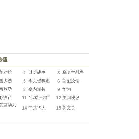
专题
美对抗
2
以哈战争
3
乌克兰战争
国大选
5
李克强猝逝
6
新冠疫情
港局势
8
委内瑞拉
9
华为
心疫苗
11
“低端人群”
12
美国税改
黄蓝幼儿
14
中共19大
15
郭文贵