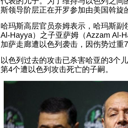
代表的儿子。为了维持与以色列之间
斯领导阶层正在开罗参加由美国斡旋
哈玛斯高层官员奈姆表示，哈玛斯副领导
Al-Hayya）之子亚萨姆（Azzam Al
加萨走廊遭以色列袭击，因伤势过重
以色列过去的攻击已杀害哈亚的3个
第4个遭以色列攻击死亡的子嗣。