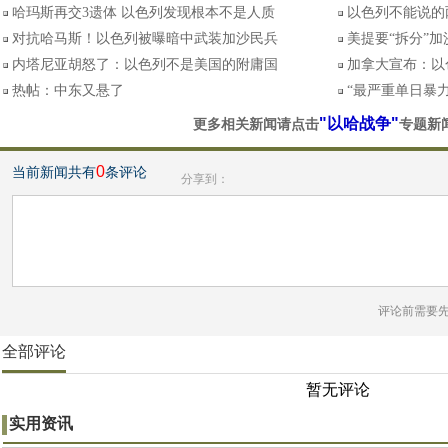
哈玛斯再交3遗体 以色列发现根本不是人质
以色列不能说的
对抗哈马斯！以色列被曝暗中武装加沙民兵
美提要“拆分”
内塔尼亚胡怒了：以色列不是美国的附庸国
加拿大宣布：以
热帖：中东又悬了
“最严重单日暴
"以哈战争"
更多相关新闻请点击
专题新
0
当前新闻共有
条评论
分享到：
评论前需要
全部评论
暂无评论
实用资讯