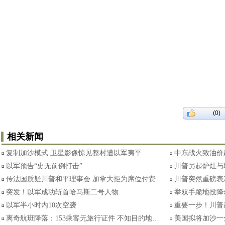
(0)
相关新闻
复制加沙模式 卫星影像惊见整村遭以军夷平
中东战火致油价
以军预告“史无前例打击”
川普另起炉灶与
传法国质疑川普和平理事会 加拿大拒为席位付费
川普突然重磅表
突发！以军成功斩首哈马斯二号人物
举双手跪地投降
以军半小时内10次空袭
重要一步！川普
离奇航班降落：153乘客无旅行证件 不知目的地…
美国拟将加沙一