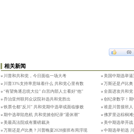
(1)
相关新闻
川普和共和党，今日面临一场大考
美国中期选举逼
川普33%支持率意味着什么 共和党心里有数
万斯还是卢比奥
“有望角逐总统大位” 白宫内部人士看好“他”
全面进攻共和党
乔治亚州联邦众议院补选共和党胜出
创纪录数字！期
铁票仓都“反川” 共和党期中选举或面临惨败
谁是川普接班人
期中选举陷危机 共和党掀创纪录“退休潮”
佛罗里达棕榈滩
美最高法院或有重磅裁决
美中期选举开战
万斯还是卢比奥？川普晚宴2028接班布局浮现
中期选举初选 