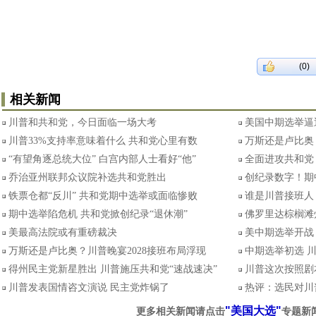
(0)
相关新闻
川普和共和党，今日面临一场大考
美国中期选举逼
川普33%支持率意味着什么 共和党心里有数
万斯还是卢比奥
“有望角逐总统大位” 白宫内部人士看好“他”
全面进攻共和党
乔治亚州联邦众议院补选共和党胜出
创纪录数字！期
铁票仓都“反川” 共和党期中选举或面临惨败
谁是川普接班人
期中选举陷危机 共和党掀创纪录“退休潮”
佛罗里达棕榈滩
美最高法院或有重磅裁决
美中期选举开战
万斯还是卢比奥？川普晚宴2028接班布局浮现
中期选举初选 
得州民主党新星胜出 川普施压共和党“速战速决”
川普这次按照剧
川普发表国情咨文演说 民主党炸锅了
热评：选民对川
"美国大选"
更多相关新闻请点击
专题新