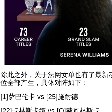
除此之外，关于法网女单也有了最新
位全部产生，具体对阵如下：
[1]萨巴伦卡 vs [25]施耐德
[22]卡林斯卡娅 vs [Q]赫瓦林斯卡