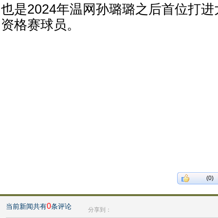
也是2024年温网孙璐璐之后首位打
资格赛球员。
(0)
0
当前新闻共有
条评论
分享到：