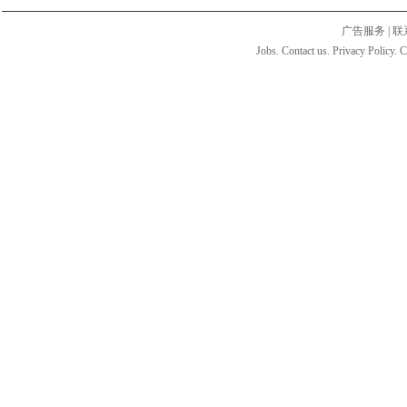
广告服务
|
联
Jobs. Contact us. Privacy Policy