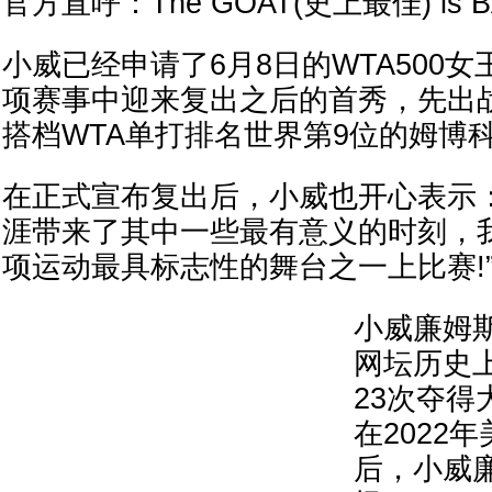
官方直呼：The GOAT(史上最佳) is B
小威已经申请了6月8日的WTA500
项赛事中迎来复出之后的首秀，先出
搭档WTA单打排名世界第9位的姆博
在正式宣布复出后，小威也开心表示
涯带来了其中一些最有意义的时刻，
项运动最具标志性的舞台之一上比赛!
小威廉姆
网坛历史
23次夺得
在2022
后，小威