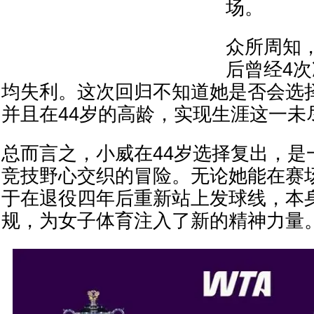
场。
众所周知，
后曾经4次
均失利。这次回归不知道她是否会选
并且在44岁的高龄，实现生涯这一未
总而言之，小威在44岁选择复出，是
竞技野心交织的冒险。无论她能在赛
于在退役四年后重新站上发球线，本
规，为女子体育注入了新的精神力量