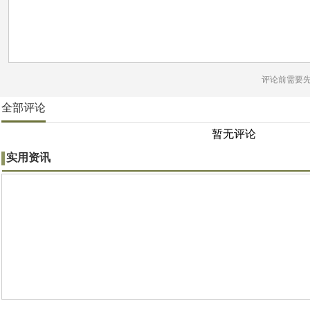
评论前需要
全部评论
暂无评论
实用资讯