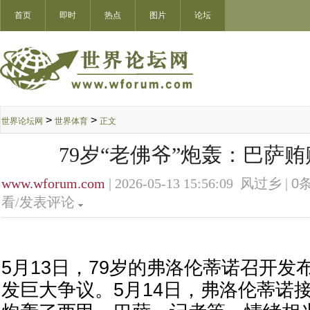
首页
即时
热点
图片
论坛
>
>
世界论坛网
世界体育
正文
79岁“老佛爷”炮轰：巴萨贿
www.wforum.com
| 2026-05-13 15:56:09 风过乡 |
0
条
看/发表评论
5月13日，79岁的弗洛伦蒂诺召开发
发巨大争议。5月14日，弗洛伦蒂诺