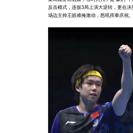
反击模式，连扳3局上演大逆转，更在决
场边主帅王皓难掩激动，怒吼挥拳庆祝