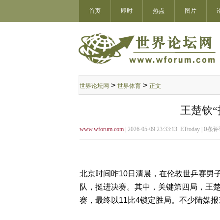
首页
即时
热点
图片
>
>
世界论坛网
世界体育
正文
王楚钦“
www.wforum.com
| 2026-05-09 23:33:13 ETtoday |
0
条评
北京时间昨10日清晨，在伦敦世乒赛男
队，挺进决赛。其中，关键第四局，王楚
赛，最终以11比4锁定胜局。不少陆媒报