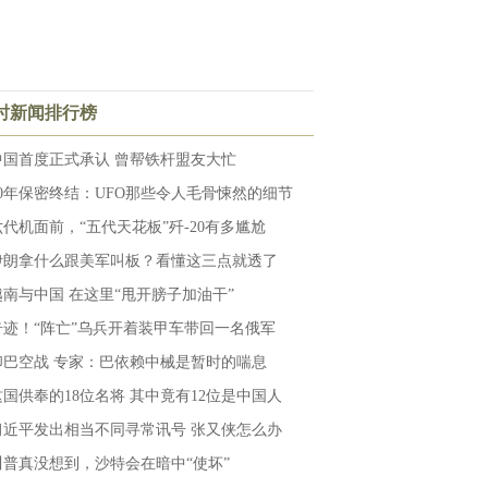
小时新闻排行榜
中国首度正式承认 曾帮铁杆盟友大忙
50年保密终结：UFO那些令人毛骨悚然的细节
六代机面前，“五代天花板”歼-20有多尴尬
伊朗拿什么跟美军叫板？看懂这三点就透了
越南与中国 在这里“甩开膀子加油干”
奇迹！“阵亡”乌兵开着装甲车带回一名俄军
印巴空战 专家：巴依赖中械是暂时的喘息
这国供奉的18位名将 其中竟有12位是中国人
习近平发出相当不同寻常讯号 张又侠怎么办
川普真没想到，沙特会在暗中“使坏”