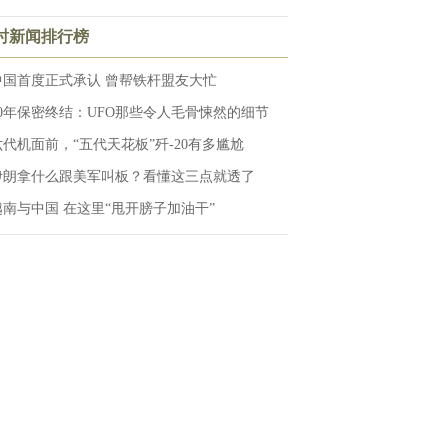
小时新闻排行榜
中国首度正式承认 曾帮铁杆盟友大忙
50年保密终结：UFO那些令人毛骨悚然的细节
六代机面前，“五代天花板”歼-20有多尴尬
伊朗拿什么跟美军叫板？看懂这三点就透了
越南与中国 在这里“甩开膀子加油干”