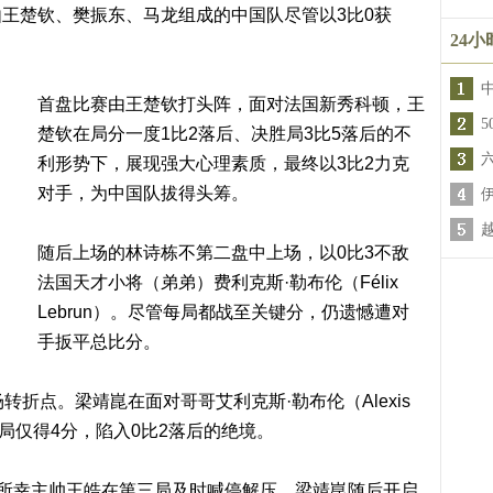
王楚钦、樊振东、马龙组成的中国队尽管以3比0获
24
首盘比赛由王楚钦打头阵，面对法国新秀科顿，王
楚钦在局分一度1比2落后、决胜局3比5落后的不
利形势下，展现强大心理素质，最终以3比2力克
对手，为中国队拔得头筹。
随后上场的林诗栋不第二盘中上场，以0比3不敌
法国天才小将（弟弟）费利克斯·勒布伦（Félix
Lebrun）。尽管每局都战至关键分，仍遗憾遭对
手扳平总比分。
转折点。梁靖崑在面对哥哥艾利克斯·勒布伦（Alexis
前两局仅得4分，陷入0比2落后的绝境。
，所幸主帅王皓在第三局及时喊停解压。梁靖崑随后开启