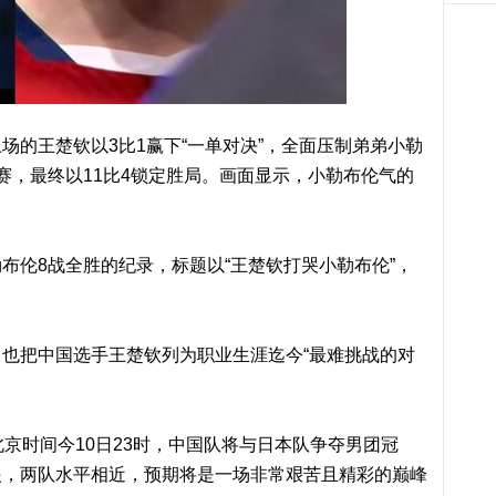
场的王楚钦以3比1赢下“一单对决”，全面压制弟弟小勒
赛，最终以11比4锁定胜局。画面显示，小勒布伦气的
布伦8战全胜的纪录，标题以“王楚钦打哭小勒布伦”，
也把中国选手王楚钦列为职业生涯迄今“最难挑战的对
京时间今10日23时，中国队将与日本队争夺男团冠
眼，两队水平相近，预期将是一场非常艰苦且精彩的巅峰