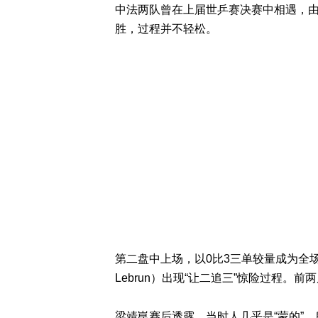
中法两队曾在上届世乒赛决赛中相遇，由
胜，过程并不轻松。
第二盘中上场，以0比3三单较量成为全场
Lebrun）出现“让二追三”惊险过程。
梁靖崑赛后透露，当时人几乎是“蒙的”