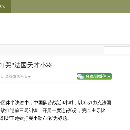
论坛
打哭”法国天才小将
论 |
查看/发表评论
子团体半决赛中，中国队苦战近3小时，以3比1力克法国
钦扛过前三局纠缠，开局一度连得6分，完全主导比
道以“王楚钦打哭小勒布伦”为标题。