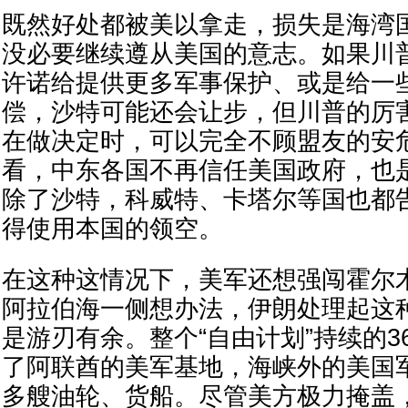
既然好处都被美以拿走，损失是海湾
没必要继续遵从美国的意志。如果川
许诺给提供更多军事保护、或是给一
偿，沙特可能还会让步，但川普的厉
在做决定时，可以完全不顾盟友的安
看，中东各国不再信任美国政府，也
除了沙特，科威特、卡塔尔等国也都
得使用本国的领空。
在这种这情况下，美军还想强闯霍尔
阿拉伯海一侧想办法，伊朗处理起这
是游刃有余。整个“自由计划”持续的3
了阿联酋的美军基地，海峡外的美国
多艘油轮、货船。尽管美方极力掩盖