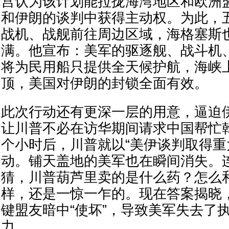
宫认为该计划能拉拢海湾地区和欧洲
和伊朗的谈判中获得主动权。为此，
战机、战舰前往周边区域，海格塞斯
满。他宣布：美军的驱逐舰、战斗机
将为民用船只提供全天候护航，海峡
顶，美国对伊朗的封锁全面有效。
此次行动还有更深一层的用意，逼迫
让川普不必在访华期间请求中国帮忙斡
个小时后，川普就以“美伊谈判取得重
动。铺天盖地的美军也在瞬间消失。
猜，川普葫芦里卖的是什么药？怎么
样，还是一惊一乍的。现在答案揭晓
键盟友暗中“使坏”，导致美军失去了
力。