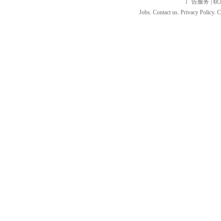
广告服务
|
联
Jobs. Contact us. Privacy Policy