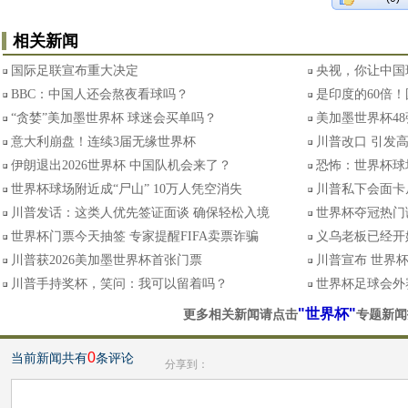
相关新闻
国际足联宣布重大决定
央视，你让中国
BBC：中国人还会熬夜看球吗？
是印度的60倍！
“贪婪”美加墨世界杯 球迷会买单吗？
美加墨世界杯4
意大利崩盘！连续3届无缘世界杯
川普改口 引发
伊朗退出2026世界杯 中国队机会来了？
恐怖：世界杯球
世界杯球场附近成“尸山” 10万人凭空消失
川普私下会面卡
川普发话：这类人优先签证面谈 确保轻松入境
世界杯夺冠热门
世界杯门票今天抽签 专家提醒FIFA卖票诈骗
义乌老板已经开
川普获2026美加墨世界杯首张门票
川普宣布 世界
川普手持奖杯，笑问：我可以留着吗？
世界杯足球会外
"世界杯"
更多相关新闻请点击
专题新闻
0
当前新闻共有
条评论
分享到：