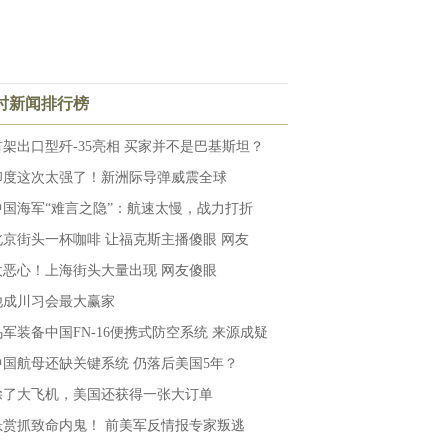
小时新闻排行榜
首架出口型歼-35亮相 买家并不是巴基斯坦？
印度这次太强了！新洲际导弹威震全球
中国海军“难言之隐”：航速太慢，战力打折
北京街头一杯咖啡 让福克斯主播傻眼 网友
太恶心！上海街头大量出现 网友傻眼
他成川习会最大赢家
乌军装备中国FN-16便携式防空系统 来源成疑
中国航母还缺关键系统 仍落后美国5年？
除了大飞机，美国还获得一张大订单
悬赏抓致命内鬼！ 前美军反情报专家叛逃