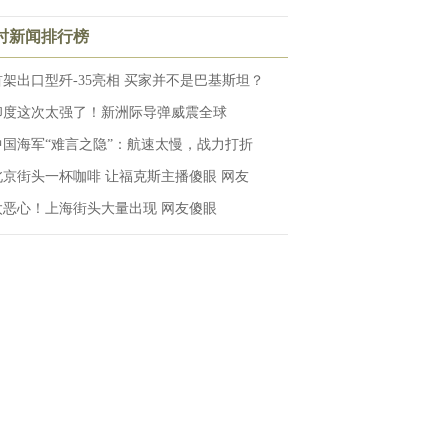
小时新闻排行榜
首架出口型歼-35亮相 买家并不是巴基斯坦？
印度这次太强了！新洲际导弹威震全球
中国海军“难言之隐”：航速太慢，战力打折
北京街头一杯咖啡 让福克斯主播傻眼 网友
太恶心！上海街头大量出现 网友傻眼