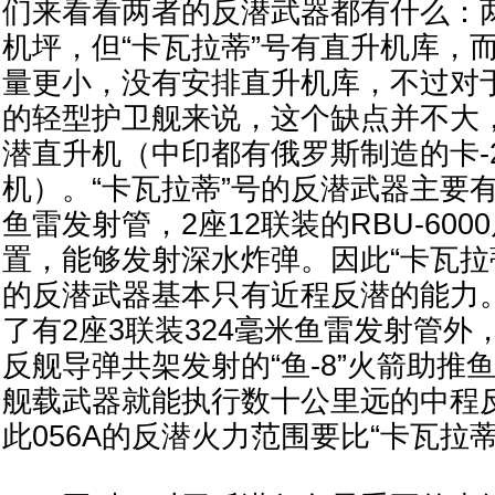
们来看看两者的反潜武器都有什么：
机坪，但“卡瓦拉蒂”号有直升机库，而
量更小，没有安排直升机库，不过对
的轻型护卫舰来说，这个缺点并不大
潜直升机（中印都有俄罗斯制造的卡-
机）。“卡瓦拉蒂”号的反潜武器主要有
鱼雷发射管，2座12联装的RBU-60
置，能够发射深水炸弹。因此“卡瓦拉
的反潜武器基本只有近程反潜的能力。
了有2座3联装324毫米鱼雷发射管外，还
反舰导弹共架发射的“鱼-8”火箭助推
舰载武器就能执行数十公里远的中程
此056A的反潜火力范围要比“卡瓦拉