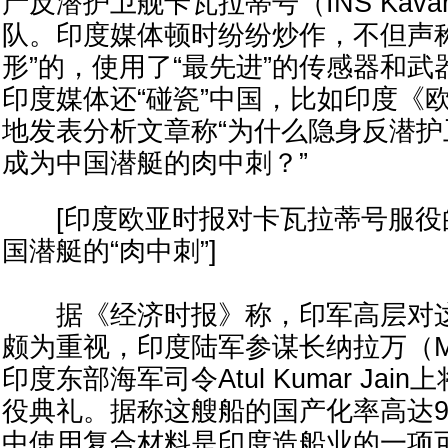
产反潜护卫舰卡瓦拉蒂号（INS Kavar
队。印度媒体顿时纷纷炒作，不但声
形”的，使用了“最先进”的传感器和
印度媒体还“碰瓷”中国，比如印度《
地发表分析文章称“为什么隐身反潜
成为中国潜艇的肉中刺？”
[印度欧亚时报对卡瓦拉蒂号服役
国潜艇的“肉中刺”]
据《经济时报》称，印军高层对这
颇为重视，印度陆军参谋长纳拉万（M Na
印度东部海军司令Atul Kumar Ja
役典礼。据称这艘船的国产化率高达9
中使用复合材料是印度造船业的一项