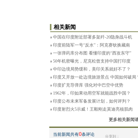
相关新闻
中国在印度附近部署多架歼-20隐身战斗机
印度前陆军一号“反水”：阿克赛钦换藏南
一张弹药库分布图 看懂印度的“西攻东守”
50年机密曝光，尼克松曾支持中国打印度
中印边境局势缓和，美印关系就好不了？
印度又开放一处边境旅游景点 中国如何破局
印度扩充导弹库 强化对中巴空中优势
1962年，印如果动用空军就能战胜中国？
印度公布未来军备发展计划，如何评判？
印度射烈火5示威！王毅刚走莫迪亮核肌肉
更多相关新闻
0
当前新闻共有
条评论
分享到：