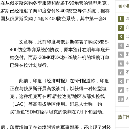
从俄罗斯采购冬季服装和配备T-90炮管的轻型坦克，
48
罗斯已经推迟了向印度交付S-400防空导弹系统，据称
从俄罗斯采购了4套S-400防空系统，其中第一套S-
1
文章称，此前印度与俄罗斯签署了购买5套S-
400防空导弹系统的协议，原本预计在明年年底开
始交付。而苏-30MKI和米格-29战斗机的增购订单
已经在按计划履行。
此前，印度《经济时报》在5日报道称，印度
正在与俄罗斯开展高级谈判，以获得一种轻型坦
克，这种坦克可在所谓“拉达克”地区东部实控线
（LAC）等高海拔地区使用。消息人士称，购
买“章鱼”SDM1轻型坦克的谈判在7月下旬启动。
热门
，印度增加了在边境附近的军事部署，还出现了对轻