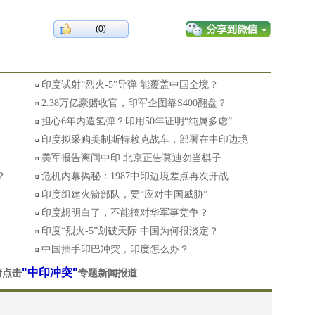
(0)
印度试射“烈火-5”导弹 能覆盖中国全境？
2.38万亿豪赌收官，印军企图靠S400翻盘？
担心6年内造氢弹？印用50年证明“纯属多虑”
印度拟采购美制斯特赖克战车，部署在中印边境
美军报告离间中印 北京正告莫迪勿当棋子
？
危机内幕揭秘：1987中印边境差点再次开战
印度组建火箭部队，要“应对中国威胁”
印度想明白了，不能搞对华军事竞争？
印度“烈火-5”划破天际 中国为何很淡定？
中国插手印巴冲突，印度怎么办？
"中印冲突"
请点击
专题新闻报道