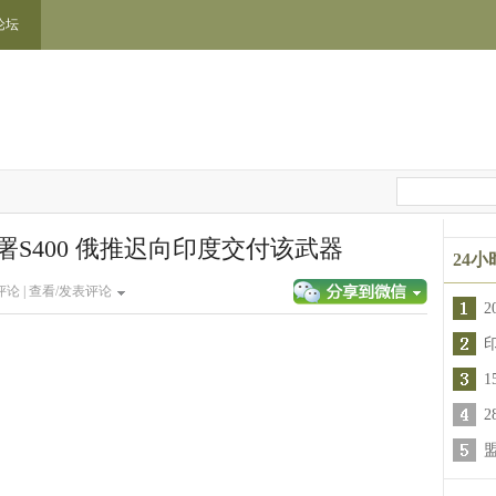
论坛
署S400 俄推迟向印度交付该武器
24
论 |
查看/发表评论
1