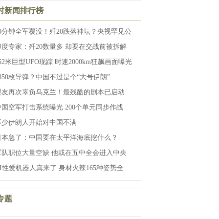
小时新闻排行榜
20分钟全军覆没！歼20跌落神坛？央视罕见公
印度专家：歼20数量多 却要在交战前被拆解
52米巨型UFO现踪 时速2000km狂飙画面曝光
2850枚导弹？中国不过是个“大号伊朗”
盟友再次辜负乌克兰！最残酷的剧本已启动
中国空军打击系统曝光 200个单元同步作战
不少伊朗人开始对中国不满
日本急了：中国要在太平洋海底挖什么？
军队职位大量空缺 他或在五中全会进入中央
AI性爱机器人真来了 身材火辣165种姿势全
专题