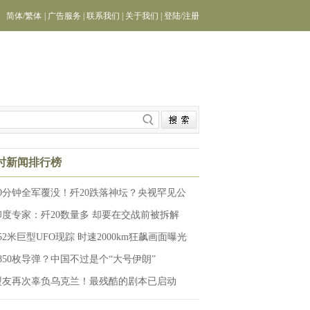
简体
/
繁体
|
广告服务
|
联系我们
|
关于我们
|
登陆
/
注册
小时新闻排行榜
20分钟全军覆没！歼20跌落神坛？央视罕见公
印度专家：歼20数量多 却要在交战前被拆解
52米巨型UFO现踪 时速2000km狂飙画面曝光
2850枚导弹？中国不过是个“大号伊朗”
盟友再次辜负乌克兰！最残酷的剧本已启动