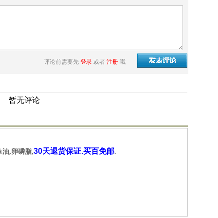
评论前需要先
登录
或者
注册
哦
暂无评论
30天退货保证.买百免邮
鱼油,卵磷脂,
.