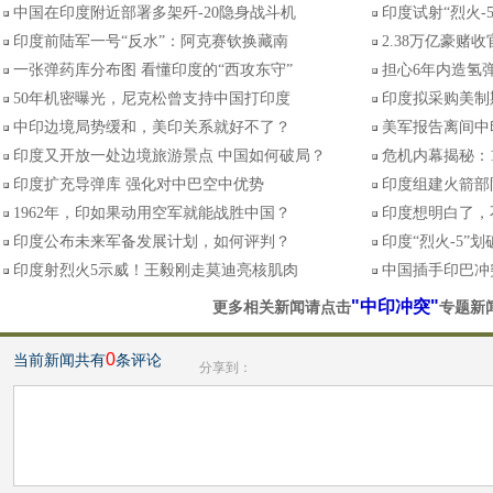
中国在印度附近部署多架歼-20隐身战斗机
印度试射“烈火-
印度前陆军一号“反水”：阿克赛钦换藏南
2.38万亿豪赌
一张弹药库分布图 看懂印度的“西攻东守”
担心6年内造氢弹
50年机密曝光，尼克松曾支持中国打印度
印度拟采购美制
中印边境局势缓和，美印关系就好不了？
美军报告离间中
印度又开放一处边境旅游景点 中国如何破局？
危机内幕揭秘：
印度扩充导弹库 强化对中巴空中优势
印度组建火箭部
1962年，印如果动用空军就能战胜中国？
印度想明白了，
印度公布未来军备发展计划，如何评判？
印度“烈火-5”
印度射烈火5示威！王毅刚走莫迪亮核肌肉
中国插手印巴冲
"中印冲突"
更多相关新闻请点击
专题新
0
当前新闻共有
条评论
分享到：