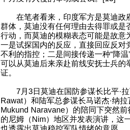
在笔者看来，印度军方是莫迪政府
群体，莫迪没有任何理由去得罪或是
行动，而莫迪的模糊表态可能是故意
一是试探国内的反应，直接回应反对
不利的指控；二是间接传递一种“降温
可以从莫迪后来亲赴前线安抚士兵的
证。
7月3日莫迪在国防参谋长比平·拉瓦特
Rawat）和陆军总参谋长马诺杰·纳拉瓦
Mukund Naravane）的陪同下突
的尼姆（Nim）地区并发表演讲，这
也透露出莫迪稳控军队情绪的意愿。