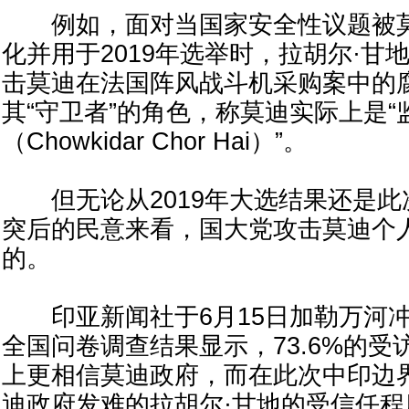
例如，面对当国家安全性议题被莫
化并用于2019年选举时，拉胡尔·甘
击莫迪在法国阵风战斗机采购案中的
其“守卫者”的角色，称莫迪实际上是“
（Chowkidar Chor Hai）”。
但无论从2019年大选结果还是此
突后的民意来看，国大党攻击莫迪个
的。
印亚新闻社于6月15日加勒万河冲
全国问卷调查结果显示，73.6%的
上更相信莫迪政府，而在此次中印边
迪政府发难的拉胡尔·甘地的受信任程度