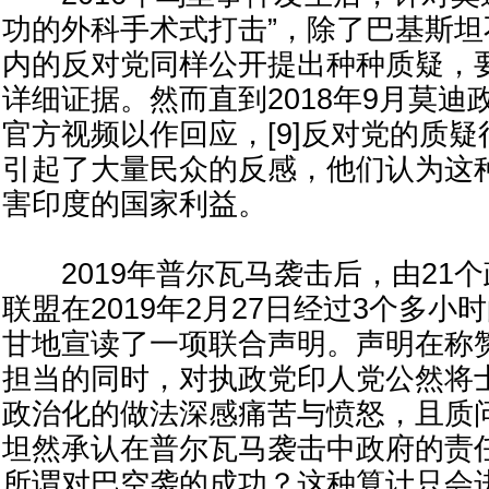
功的外科手术式打击”，除了巴基斯
内的反对党同样公开提出种种质疑，
详细证据。然而直到2018年9月莫迪
官方视频以作回应，[9]反对党的质
引起了大量民众的反感，他们认为这
害印度的国家利益。
2019年普尔瓦马袭击后，由21
联盟在2019年2月27日经过3个多小
甘地宣读了一项联合声明。声明在称
担当的同时，对执政党印人党公然将
政治化的做法深感痛苦与愤怒，且质
坦然承认在普尔瓦马袭击中政府的责
所谓对巴空袭的成功？这种算计只会