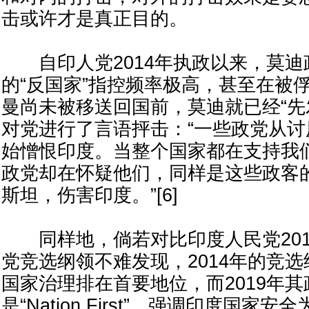
击或许才是真正目的。
自印人党2014年执政以来，莫迪
的“反国家”指控频率极高，甚至在被
曼尚未被移送回国前，莫迪就已经“先
对党进行了言语抨击：“一些政党从
始憎恨印度。当整个国家都在支持我
政党却在怀疑他们，同样是这些政客
斯坦，伤害印度。”[6]
同样地，倘若对比印度人民党2019
党竞选纲领不难发现，2014年的竞
国家治理排在首要地位，而2019年
是“Nation First”，强调印度国家