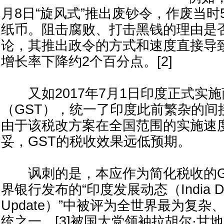
月8日“旋风式”推出废钞令，作废当时5
纸币。阻击腐败、打击黑钱的理由是
论，其推出政令的方式和速度直接导致
增长率下降约2个百分点。[2]
又如2017年7月1日印度正式实施
（GST），统一了印度此前繁杂的间
由于该税改方案在全国范围的实施速
妥，GST的税收效果远低预期。
讽刺的是，本应作为简化税收的GS
界银行发布的“印度发展动态（India Dev
Update）”中被评为全世界最为复
统之一，[3]被国大党领袖拉胡尔·甘地