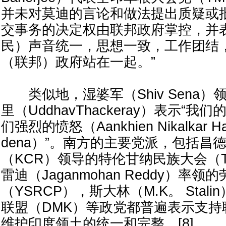
并未对莫迪的言论和做法提出质疑或
交事务的决定权由联邦政府掌控，并
民）声音统一，思想一致，工作团结
（联邦）政府站在一起。”
类似地，湿婆军（Shiv Sena）
里（UddhavThackeray）表示“
们强烈的愤怒（Aankhien Nikalkar Haa
dena）”。南方的主要党派，包括昌
（KCR）领导的特伦甘纳民族大会（T
雷迪（Jaganmohan Reddy）率
（YSRCP），斯大林（M.K。 Stal
联盟（DMK）等政党都普遍表示支持
维护印度领土的统一和完整。[8]