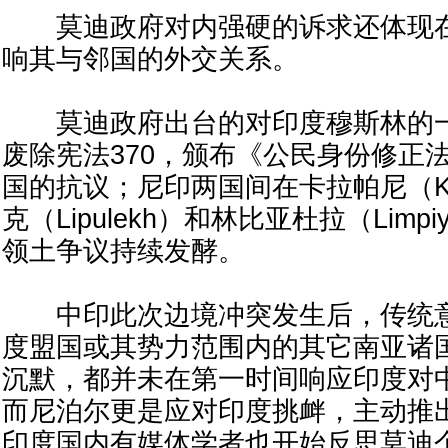
莫迪政府对内强硬的诉求还体现在
响其与邻国的外交关系。
莫迪政府出台的对印度穆斯林的一
废除宪法370，颁布《公民身份修正
国的抗议；尼印两国间在卡拉帕尼（Kal
克（Lipulekh）和林比亚杜拉（Limpi
领土争议持续发酵。
中印此次边境冲突发生后，传统意
度盟国或其势力范围内的其它南亚诸
沉默，都并未在第一时间响应印度对
而尼泊尔更是应对印度挑衅，主动推
印度国内有媒体学者也开始反思莫迪