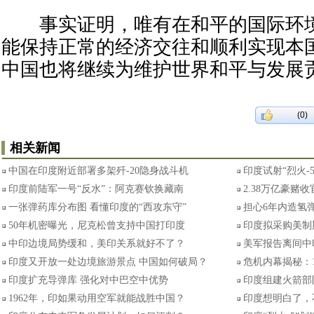
事实证明，唯有在和平的国际环境
能保持正常的经济交往和顺利实现本
中国也将继续为维护世界和平与发展
(0)
相关新闻
中国在印度附近部署多架歼-20隐身战斗机
印度试射“烈火-
印度前陆军一号“反水”：阿克赛钦换藏南
2.38万亿豪赌
一张弹药库分布图 看懂印度的“西攻东守”
担心6年内造氢弹
50年机密曝光，尼克松曾支持中国打印度
印度拟采购美制
中印边境局势缓和，美印关系就好不了？
美军报告离间中
印度又开放一处边境旅游景点 中国如何破局？
危机内幕揭秘：
印度扩充导弹库 强化对中巴空中优势
印度组建火箭部
1962年，印如果动用空军就能战胜中国？
印度想明白了，