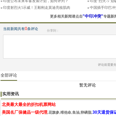
印度公布未来军备发展计划，如何评判？
印度“烈火-5”
印度射烈火5示威！王毅刚走莫迪亮核肌肉
中国插手印巴冲
"中印冲突"
更多相关新闻请点击
专题新
0
当前新闻共有
条评论
分享到：
评论前需要
全部评论
暂无评论
实用资讯
北美最大最全的折扣机票网站
美国名厂保健品一级代理
30天退货保
,花旗参,维他命,鱼油,卵磷脂,