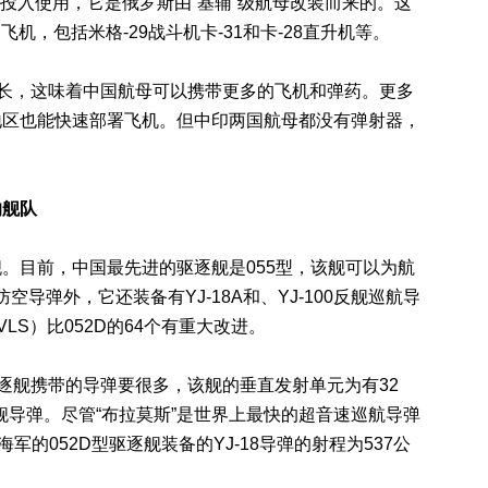
年投入使用，它是俄罗斯由“基辅”级航母改装而来的。这
飞机，包括米格-29战斗机卡-31和卡-28直升机等。
长，这味着中国航母可以携带更多的飞机和弹药。更多
地区也能快速部署飞机。但中印两国航母都没有弹射器，
舰队
目前，中国最先进的驱逐舰是055型，该舰可以为航
防空导弹外，它还装备有YJ-18A和、YJ-100反舰巡航导
VLS）比052D的64个有重大改进。
逐舰携带的导弹要很多，该舰的垂直发射单元为有32
反舰导弹。尽管“布拉莫斯”是世界上最快的超音速巡航导弹
军的052D型驱逐舰装备的YJ-18导弹的射程为537公