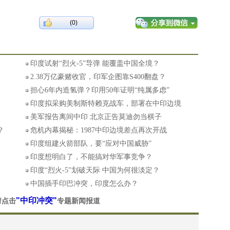
(0)
印度试射“烈火-5”导弹 能覆盖中国全境？
2.38万亿豪赌收官，印军企图靠S400翻盘？
担心6年内造氢弹？印用50年证明“纯属多虑”
印度拟采购美制斯特赖克战车，部署在中印边境
美军报告离间中印 北京正告莫迪勿当棋子
？
危机内幕揭秘：1987中印边境差点再次开战
印度组建火箭部队，要“应对中国威胁”
印度想明白了，不能搞对华军事竞争？
印度“烈火-5”划破天际 中国为何很淡定？
中国插手印巴冲突，印度怎么办？
"中印冲突"
请点击
专题新闻报道