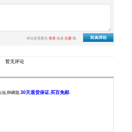
评论前需要先
登录
或者
注册
哦
暂无评论
30天退货保证.买百免邮
鱼油,卵磷脂,
.