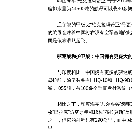
印度海军“维克拉玛蒂亚”号于2013
艘排水量为44500吨的航母可以载30多架
辽宁舰的甲板比“维克拉玛蒂亚”号更
的航母意味着中国将在没有空军基地的
而是依靠滑跃起飞。
驱逐舰和护卫舰：中国拥有更庞大的
与印度相比，中国拥有更多的驱逐舰。
母护航，除了装备有HHQ-10和HHQ-9B
弹 。055舰，有100多个垂直发射系统（
相比之下，印度海军“加尔各答”级驱
枚“巴拉克”防空导弹和16枚“布拉莫斯”
之一，但它的射程只有290公里，而中国海
里。