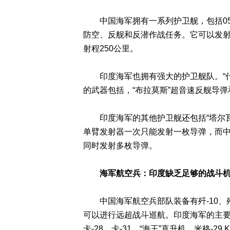
中国海军拥有一系列护卫舰，包括054A型
防空、反舰和反潜作战任务。它可以发射HQ
射程250公里。
印度海军也拥有强大的护卫舰队。“什
的武器包括，“布拉莫斯”超音速反舰导弹
印度海军的其他护卫舰还包括“塔尔瓦”
单臂发射器一次只能发射一枚导弹，而中
同时发射多枚导弹。
海军航空兵：印度缺乏足够的战斗
中国海军航空兵部队装备有歼-10、歼-1
可以进行远超战斗巡航。印度海军的主要飞
卡-28、卡-31、“海王”直升机，米格-29