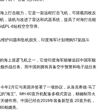
海上打击能力，它是一架远程打击飞机，可搭载四枚反
炸机，该机与改进了雷达和武器系统，提高了对海打击能
或PL-8短程空空导弹。
维护问题和坠机损失，印度海军计划增购57架战斗
进的海上巡逻飞机之一，它使印度海军能够追踪中国军舰
反舰作战任务。而中国则拥有具备空中预警和电子战任务
。
年2月它与美国并签署了一项协议，从洛克希德·马丁
式的“海王”。MH-60直升机配备多模式雷达，精确制导火
键作用。中国已经在2019年装备新型直-20直升机，
60相媲美。