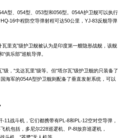
、054型、053型和056型。054A护卫舰可以执行
-16中程防空导弹射程可达50公里，YJ-83反舰导弹
瓦里克”级护卫舰被认为是印度第一艘隐形战舰，该舰
和“俱乐部”巡航导弹。
级，“戈达瓦里”级等。但“塔尔瓦”级护卫舰的只装备了
国海军的054A型护卫舰则配备了垂直发射系统，可以
机
1战斗机，它们都携带有PL-8和PL-12空对空导弹，
机包括，多尼尔228巡逻机、P-8I放弃巡逻机，
 K战斗机，“苍鹭”无人机等。