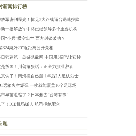
小时新闻排行榜
解放军密刊曝光！惊见3大路线逼台迅速投降
曝新一批解放军中将已经领导多个重要机构
中国“小兵”横空出世 西方封锁破功？
第324架歼20”近距离公开亮相
美日韩建第一岛链杀敌网 中国用3招恐让它秒
这是叛国！川普撂狠话：正全力抓泄密者
北京认了！南海撞自己船 1年后2人追认烈士
191远箱火空爆弹 一枚就能覆盖10个足球场
高市早苗退缩了？日本删去“台湾有事”
乱了！ICE机场抓人 航司拒绝配合
专题