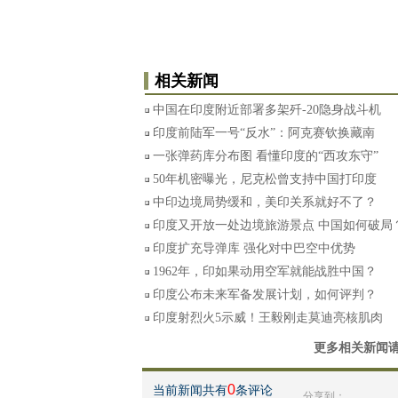
相关新闻
中国在印度附近部署多架歼-20隐身战斗机
印度前陆军一号“反水”：阿克赛钦换藏南
一张弹药库分布图 看懂印度的“西攻东守”
50年机密曝光，尼克松曾支持中国打印度
中印边境局势缓和，美印关系就好不了？
印度又开放一处边境旅游景点 中国如何破局
印度扩充导弹库 强化对中巴空中优势
1962年，印如果动用空军就能战胜中国？
印度公布未来军备发展计划，如何评判？
印度射烈火5示威！王毅刚走莫迪亮核肌肉
更多相关新闻
0
当前新闻共有
条评论
分享到：