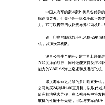
中国人海军的轰-6轰炸机具备优异的
舰巡航导弹。歼轰-7是一款双座战斗轰
力。它可以携带四枚反舰导弹和两枚PL-5
鉴于印度的舰载战斗机米格-29K面临
机，以加强其机队。
波音公司生产的P-8I是世界上最先
在印度洋的航行，同时还能支持反潜和
能力的Y-8和Y-9海上巡逻和反潜战飞机
印度海军缺乏足够的多用途直升机，今
公司购买24架MH-60直升机，以取代老
箭弹和地狱火导弹，在监视任务中将发挥关
该机的性能十分先进，可以与美军的UH-