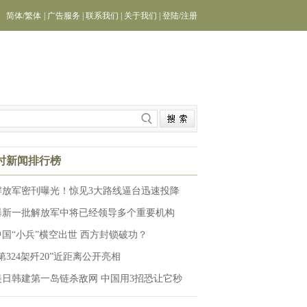
简体
/
繁体
|
广告服务
|
联系我们
|
关于我们
|
登陆
/
注册
小时新闻排行榜
解放军密刊曝光！惊见3大路线逼台迅速投降
曝新一批解放军中将已经领导多个重要机构
中国“小兵”横空出世 西方封锁破功？
第324架歼20”近距离公开亮相
美日韩建第一岛链杀敌网 中国用3招恐让它秒