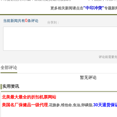
"中印冲突"
更多相关新闻请点击
专题新
0
当前新闻共有
条评论
分享到：
评论前需要
全部评论
暂无评论
实用资讯
北美最大最全的折扣机票网站
美国名厂保健品一级代理
30天退货保
,花旗参,维他命,鱼油,卵磷脂,