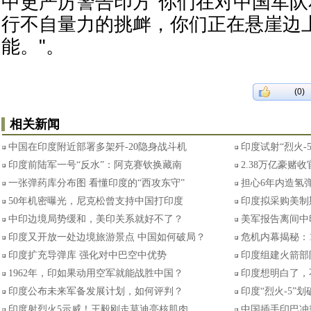
中更严厉警告印方"你们在对中国军
行不自量力的挑衅，你们正在悬崖边
能。"。
(0)
相关新闻
中国在印度附近部署多架歼-20隐身战斗机
印度试射“烈火-
印度前陆军一号“反水”：阿克赛钦换藏南
2.38万亿豪赌
一张弹药库分布图 看懂印度的“西攻东守”
担心6年内造氢弹
50年机密曝光，尼克松曾支持中国打印度
印度拟采购美制
中印边境局势缓和，美印关系就好不了？
美军报告离间中
印度又开放一处边境旅游景点 中国如何破局？
危机内幕揭秘：
印度扩充导弹库 强化对中巴空中优势
印度组建火箭部
1962年，印如果动用空军就能战胜中国？
印度想明白了，
印度公布未来军备发展计划，如何评判？
印度“烈火-5”
印度射烈火5示威！王毅刚走莫迪亮核肌肉
中国插手印巴冲