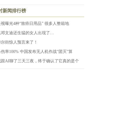
小时新闻排行榜
央视曝光4种“致癌日用品” 很多人整箱地
比邓文迪还生猛的女人出现了…
华尔街惊人预言来了！
杀伤率100% 中国发布无人机作战“团灭”算
我跟AI聊了三天三夜，终于确认了它真的是个