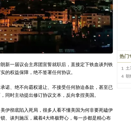
热门
伊朗新一届议会主席团宣誓就职后，直接定下铁血谈判铁
1
土
打实的权益保障，绝不签署任何协议。
4
朝
零承诺、绝不向霸权退让、不接受任何胁迫条款，甚至已
面，同时主动提出修订协议文本，反向拿捏美国。
，美伊彻底陷入死局，很多人看不懂美国为何非要死磕伊
锁、谈判施压，藏着4大终极野心，每一步都是精心布