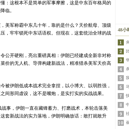
看懂：这根本不是简单的军事摩擦，这是中东百年格局的
经降临。
演，美军称霸中东几十年，靠的是什么？天价航母、顶级
48
碾压，牢牢锁死中东话语权。但现在，这套统治全球的战
司令公开硬刚，亮出重磅真相：伊朗已经建成全新非对称
白菜价的无人机、导弹构建新战法，精准猎杀美军天价高
如今被伊朗低成本战术完全拿捏，以小博大、以弱胜强，
夜之间形同虚设，这不是嘴炮，是实打实的实战战果。
持续战事，伊朗一直在藏锋蓄力、打磨战术，本轮击落美
是这套新战法的实力落地，伊朗明确放话：敢打就敢升