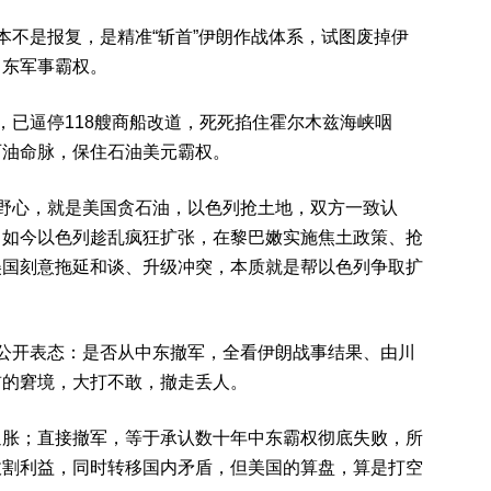
本不是报复，是精准“斩首”伊朗作战体系，试图废掉伊
中东军事霸权。
，已逼停118艘商船改道，死死掐住霍尔木兹海峡咽
石油命脉，保住石油美元霸权。
野心，就是美国贪石油，以色列抢土地，双方一致认
，如今以色列趁乱疯狂扩张，在黎巴嫩实施焦土政策、抢
美国刻意拖延和谈、升级冲突，本质就是帮以色列争取扩
公开表态：是否从中东撤军，全看伊朗战事结果、由川
前的窘境，大打不敢，撤走丢人。
通胀；直接撤军，等于承认数十年中东霸权彻底失败，所
收割利益，同时转移国内矛盾，但美国的算盘，算是打空