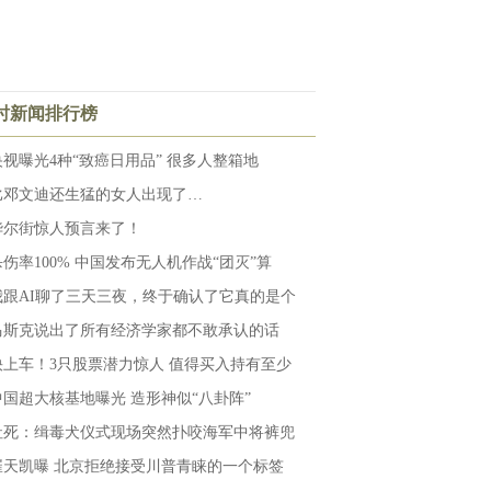
小时新闻排行榜
央视曝光4种“致癌日用品” 很多人整箱地
比邓文迪还生猛的女人出现了…
华尔街惊人预言来了！
杀伤率100% 中国发布无人机作战“团灭”算
我跟AI聊了三天三夜，终于确认了它真的是个
马斯克说出了所有经济学家都不敢承认的话
快上车！3只股票潜力惊人 值得买入持有至少
中国超大核基地曝光 造形神似“八卦阵”
社死：缉毒犬仪式现场突然扑咬海军中将裤兜
崔天凯曝 北京拒绝接受川普青睐的一个标签