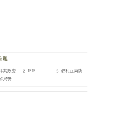
专题
耳其政变
2
ISIS
3
叙利亚局势
鲜局势