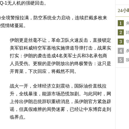
Q-1无人机的强硬回击。
24
特全境警报拉满，防空系统全力启动，连续拦截多枚来
恐慌情绪蔓延。
伊朗更是丝毫不让，革命卫队火速反击，直接锁定
美军驻科威特空军基地实施弹道导弹打击，战果实
打实：伊朗的袭击造成4名美军士兵和3名承包商
人员受伤。更狠的是伊朗放出的终极警告：这只是
开胃菜，下次回应，将截然不同。
战火一开，全球经济立刻震动，国际油价直线拉
升，全线暴涨，能源市场恐慌加剧。与此同时，网
上传出伊朗总统辞职重磅消息，虽伊朗官方紧急辟
谣，但真假难辨的局势迷雾，已经让中东博弈走到
临界点。