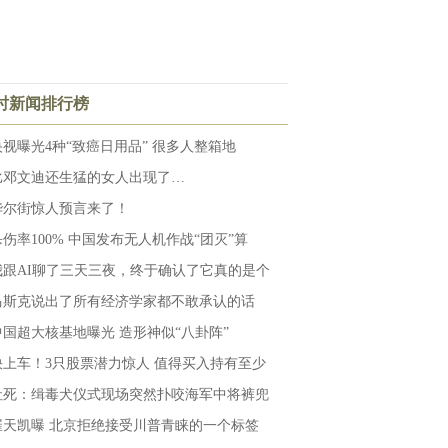
小时新闻排行榜
央视曝光4种“致癌日用品” 很多人整箱地
比邓文迪还生猛的女人出现了…
华尔街惊人预言来了！
杀伤率100% 中国发布无人机作战“团灭”算
我跟AI聊了三天三夜，终于确认了它真的是个
马斯克说出了所有经济学家都不敢承认的话
中国超大核基地曝光 造形神似“八卦阵”
快上车！3只股票潜力惊人 值得买入持有至少
社死：缉毒犬仪式现场突然扑咬海军中将裤兜
崔天凯曝 北京拒绝接受川普青睐的一个标签