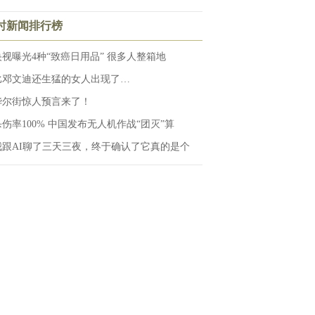
小时新闻排行榜
央视曝光4种“致癌日用品” 很多人整箱地
比邓文迪还生猛的女人出现了…
华尔街惊人预言来了！
杀伤率100% 中国发布无人机作战“团灭”算
我跟AI聊了三天三夜，终于确认了它真的是个