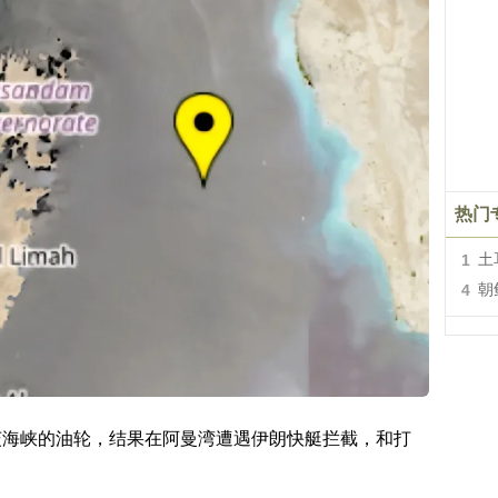
热门
1
土
4
朝
茨海峡的油轮，结果在阿曼湾遭遇伊朗快艇拦截，和打