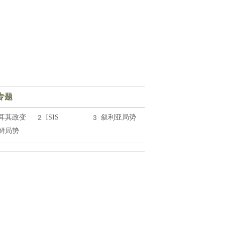
专题
耳其政变
2
ISIS
3
叙利亚局势
鲜局势