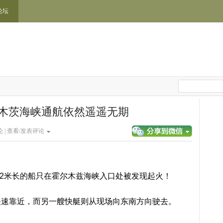
论坛
木茨海峡通航依然遥遥无期
 |
查看/发表评论
52米长的船只在霍尔木兹海峡入口处被发现起火！
快速靠近，而另一艘快艇则从现场向东南方向驶去。