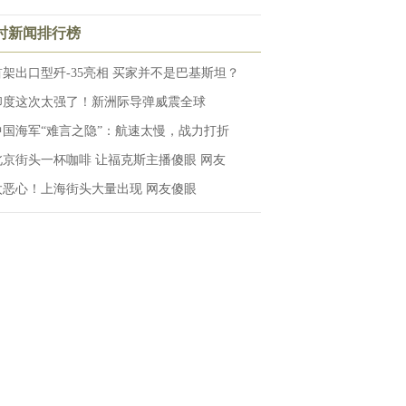
小时新闻排行榜
首架出口型歼-35亮相 买家并不是巴基斯坦？
印度这次太强了！新洲际导弹威震全球
中国海军“难言之隐”：航速太慢，战力打折
北京街头一杯咖啡 让福克斯主播傻眼 网友
太恶心！上海街头大量出现 网友傻眼