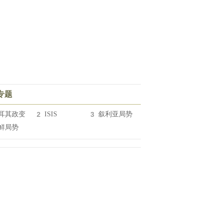
专题
耳其政变
2
ISIS
3
叙利亚局势
鲜局势