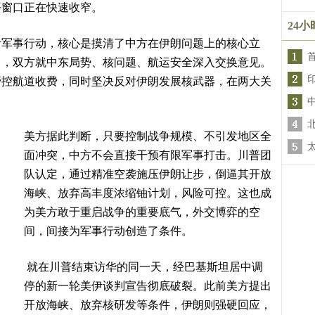
平窗口正在快速收窄。
24
伊军事行动，核心是摸清了中方在伊朗问题上的核心立
中，双方就中东局势、核问题、航运安全深入交换意见。
管控航道收费，同时坚决反对伊朗发展核武器，在两大关
美方据此判断，只要控制战争规模、不引发地区全
面冲突，中方不会直接干预有限军事打击。川普团
队认定，通过精准空袭施压伊朗让步，倒逼其开放
海峡、放弃高丰度浓缩铀计划，风险可控。这也成
为美方敢于重启战争的重要底气，外交博弈的空
间，间接为军事行动创造了条件。
就在川普结束访华的同一天，经巴基斯坦居中调
停的新一轮美伊谈判宣告彻底破裂。此前美方提出
开放海峡、放弃核研发等条件，伊朗则强硬回应，