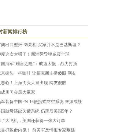
小时新闻排行榜
首架出口型歼-35亮相 买家并不是巴基斯坦？
印度这次太强了！新洲际导弹威震全球
中国海军“难言之隐”：航速太慢，战力打折
北京街头一杯咖啡 让福克斯主播傻眼 网友
太恶心！上海街头大量出现 网友傻眼
他成川习会最大赢家
乌军装备中国FN-16便携式防空系统 来源成疑
中国航母还缺关键系统 仍落后美国5年？
除了大飞机，美国还获得一张大订单
悬赏抓致命内鬼！ 前美军反情报专家叛逃