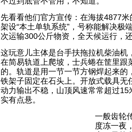
不过到底管不管用，不知道。
先看看他们官方宣传：在海拔4877
架设“本土单轨系统”，号称能解决极
次运输300公斤物资，全天候运行，
这玩意儿主体是台手扶拖拉机柴油机
在简易轨道上爬坡，士兵蜷在筐里跟
的。轨道是用一节一节方钢焊起来的
铁架子固定在石头上。开放式载具无
动力输出不稳，山顶风速常常超过15
实有点悬。
一般齿轮传
度冻一夜