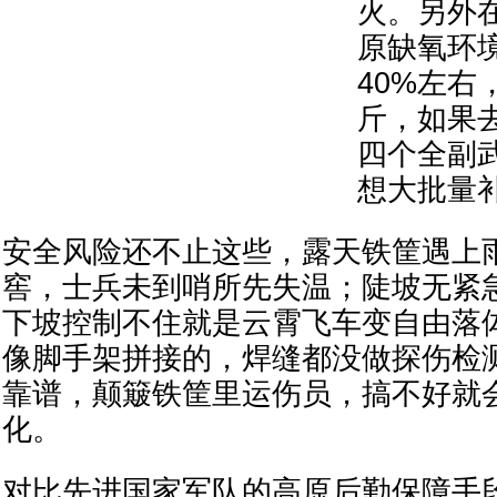
火。另外在
原缺氧环
40%左右
斤，如果
四个全副
想大批量
安全风险还不止这些，露天铁筐遇上
窖，士兵未到哨所先失温；陡坡无紧
下坡控制不住就是云霄飞车变自由落
像脚手架拼接的，焊缝都没做探伤检
靠谱，颠簸铁筐里运伤员，搞不好就
化。
对比先进国家军队的高原后勤保障手