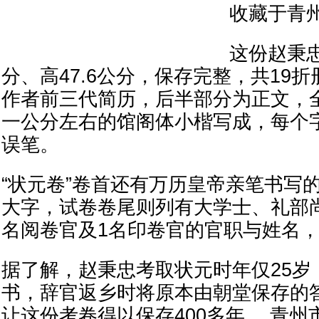
收藏于青
这份赵秉忠
分、高47.6公分，保存完整，共19
作者前三代简历，后半部分为正文，全
一公分左右的馆阁体小楷写成，每个
误笔。
“状元卷”卷首还有万历皇帝亲笔书写的
大字，试卷卷尾则列有大学士、礼部
名阅卷官及1名印卷官的官职与姓名
据了解，赵秉忠考取状元时年仅25岁
书，辞官返乡时将原本由朝堂保存的
让这份考卷得以保存400多年。 青