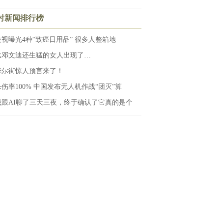
小时新闻排行榜
央视曝光4种“致癌日用品” 很多人整箱地
比邓文迪还生猛的女人出现了…
华尔街惊人预言来了！
杀伤率100% 中国发布无人机作战“团灭”算
我跟AI聊了三天三夜，终于确认了它真的是个