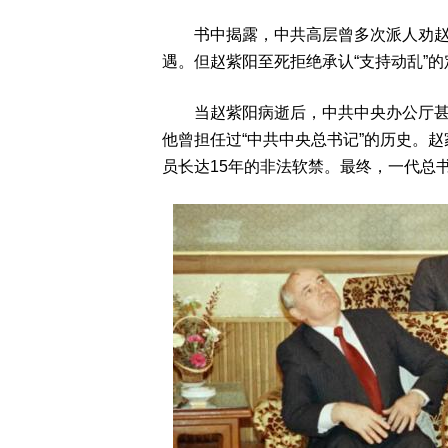
书中揭露，中共高层曾多次派人劝赵紫
遇。但赵紫阳至死拒绝承认“支持动乱”的
当赵紫阳病逝后，中共中央办公厅甚至
他曾担任过“中共中央总书记”的历史。
员长达15年的非法软禁。最终，一代总