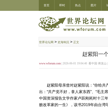
首页
即时
热点
图片
>
>
世界论坛网
史海钩沉
正文
赵紫阳一个
www.wforum.com
| 2026-06-01 19:04:40 看中国 傅龙山 
赵紫阳母亲曾对赵紫阳说：“你给共产
出：“共产党不好，拿人家东西”、“毛主
中国资深报告文学作家卢跃刚耗时十三
败改革家的一生》，该书2019年由台