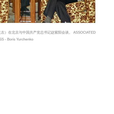
左）在北京与中国共产党总书记赵紫阳会谈。 ASSOCIATED
S - Boris Yurchenko