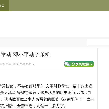
论坛
举动 邓小平动了杀机
|
0
条评论 |
查看/发表评论
党拉套，不会有好结果”、文革时赵母也一语中的出说
席是大坏蛋”等智慧箴言；这些珍贵的历史细节，均出自
年、访谈数百位当事人所写就的巨著《赵紫阳传：一位失
湾印刻出版，全套三卷，高达一百多万字。