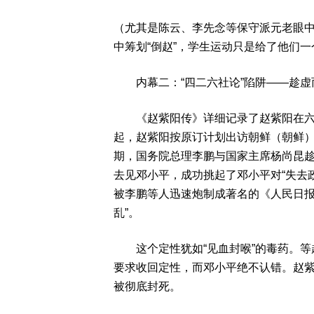
（尤其是陈云、李先念等保守派元老眼中
中筹划“倒赵”，学生运动只是给了他们
内幕二：“四二六社论”陷阱——趁虚
《赵紫阳传》详细记录了赵紫阳在六四
起，赵紫阳按原订计划出访朝鲜（朝鲜
期，国务院总理李鹏与国家主席杨尚昆趁
去见邓小平，成功挑起了邓小平对“失去
被李鹏等人迅速炮制成著名的《人民日报
乱”。
这个定性犹如“见血封喉”的毒药。等
要求收回定性，而邓小平绝不认错。赵紫
被彻底封死。