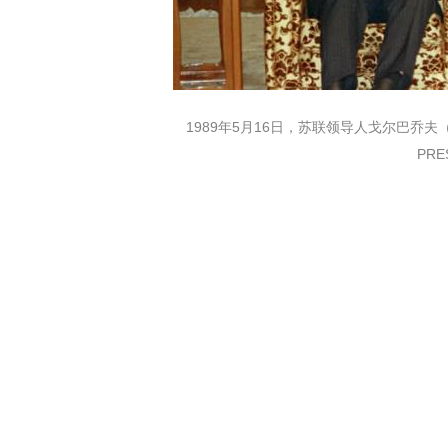
1989年5月16日，苏联领导人戈尔巴乔夫（
PRES