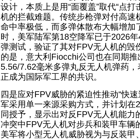
设计，本质上是用“面覆盖”取代“点打
机的拦截难题。传统步枪弹对付高速
命中率极低，而多弹体散布大幅增加
时，美军陆军第18空降军已于2026
弹测试，验证了其对FPV无人机的毁
的是，意大利Fiocchi公司也在同期
5.56/7.62毫米多弹丸反无人机弹
正成为国际军工界的共识。
四是应对FPV威胁的紧迫性推动“快速
军采用单一来源采购方式，并计划在20
同授予，显示出对反FPV无人机能力
冲突中FPV无人机对步兵和装甲车辆
美军将小型无人机威胁视为与反装甲