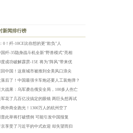
小时新闻排行榜
：0！歼-10CE比你想的更“欺负”人
中国歼-35隐身战斗机全新“野兽模式”亮相
印度成功破解霹雳-15E 将为“阵风”带来优
滚回中国！这座城市被推到全美风口浪尖
太落后了！中国最强卡车炮还要人工装炮弹？
重大战果：乌军袭击俄安全局，100多人伤亡
美军花了几百亿没搞定的眼镜 两巨头想再试
台商外商全跑光！1300万人的杭州空了
川普此举将打破惯例 可能引发中国报复
普京享受了习近平的中式欢迎 却失望而归