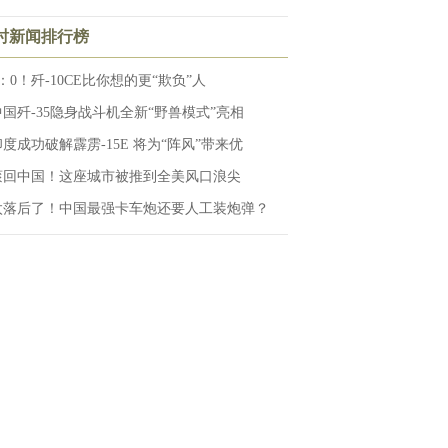
小时新闻排行榜
：0！歼-10CE比你想的更“欺负”人
中国歼-35隐身战斗机全新“野兽模式”亮相
印度成功破解霹雳-15E 将为“阵风”带来优
滚回中国！这座城市被推到全美风口浪尖
太落后了！中国最强卡车炮还要人工装炮弹？