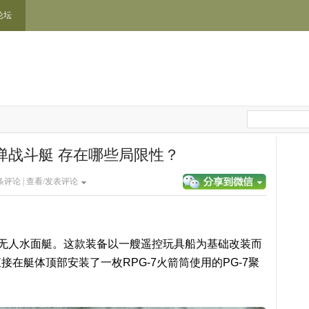
论坛
箭弹战斗艇 存在哪些局限性？
条评论 |
查看/发表评论
型无人水面艇。这款装备以一艘遥控玩具船为基础改装而
在艇体顶部安装了一枚RPG-7火箭筒使用的PG-7聚