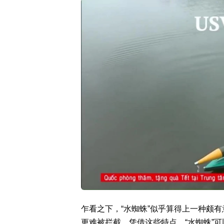
乍看之下，“水蜘蛛”似乎算得上一种颇
更难被拦截。凭借这些特点，“水蜘蛛”