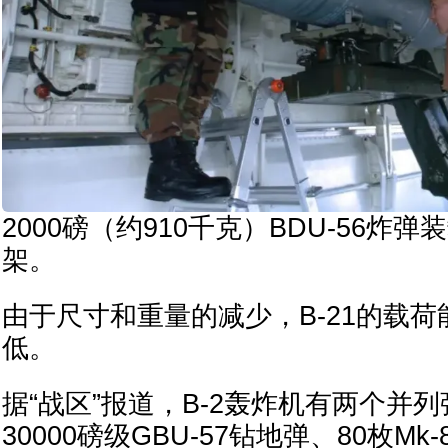
2000磅（约910千克）BDU-56炸弹
架。
由于尺寸和重量的减少，B-21的载荷
低。
据“战区”报道，B-2轰炸机有两个并
30000磅级GBU-57钻地弹、80枚M