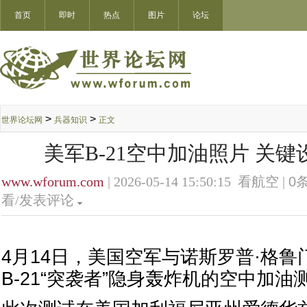
首页
即时
热点
图片
论坛
>
>
世界论坛网
兵器知识
正文
美军B-21空中加油照片 关
www.wforum.com
| 2026-05-14 15:50:15 看航空 |
0
条
看/发表评论
4月14日，美国空军与诺斯罗普·格
B-21“突袭者”隐身轰炸机的空中加油