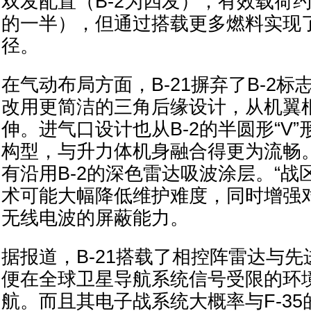
双发配置（B-2为四发），有效载荷约1
的一半），但通过搭载更多燃料实现
径。
在气动布局方面，B-21摒弃了B-2标
改用更简洁的三角后缘设计，从机翼
伸。进气口设计也从B-2的半圆形“V
构型，与升力体机身融合得更为流畅。
有沿用B-2的深色雷达吸波涂层。“战
术可能大幅降低维护难度，同时增强
无线电波的屏蔽能力。
据报道，B-21搭载了相控阵雷达与
便在全球卫星导航系统信号受限的环
航。而且其电子战系统大概率与F-35的