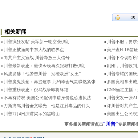
(0)
相关新闻
川普疯狂发帖 美军新一轮空袭伊朗
川普不服，要求
川普正被逼向中东大战的临界点
美严查H-1B签
向共产主义宣战 川普释放三大信号
川普下令切断所
川普最新表态：最快今晚再次狠狠打击伊朗
刚刚，川普收到
风波发酵！他警告川普：别碰欧洲“女王”
川普夸耀的国庆
川普魔鬼执念：再提这事 北约峰会气氛骤然紧张
多国竞相拿出诚意
川普重磅表态：俄乌战争即将终结
CNN当红主播
不再有特权 美国公民配偶申请身份也恐遭执法
川普突发一张AI
万斯痛骂川普全文曝光：他是注射毒品的针头…
评川普对共产主
川普7月4日演讲揭示的黑暗面
美国出生公民权
"川普"
更多相关新闻请点击
专题新闻