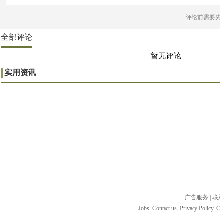
评论前需要
全部评论
暂无评论
实用资讯
广告服务
|
联
Jobs. Contact us. Privacy Policy