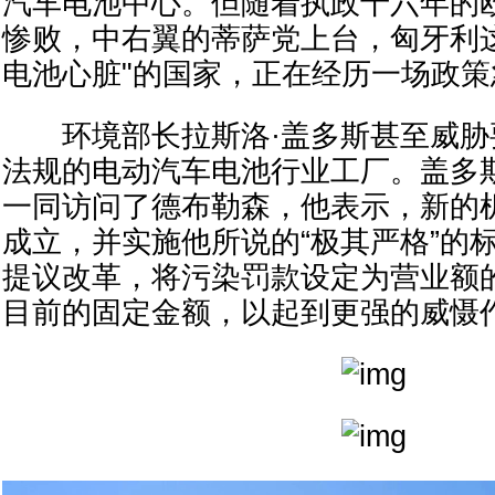
汽车电池中心。但随着执政十六年的
惨败，中右翼的蒂萨党上台，匈牙利
电池心脏"的国家，正在经历一场政策
环境部长拉斯洛·盖多斯甚至威胁
法规的电动汽车电池行业工厂。盖多
一同访问了德布勒森，他表示，新的
成立，并实施他所说的“极其严格”的
提议改革，将污染罚款设定为营业额
目前的固定金额，以起到更强的威慑