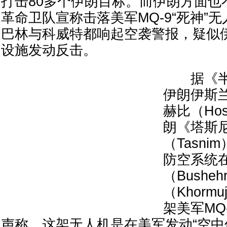
打击80多个伊朗目标。而伊朗方面也
革命卫队宣称击落美军MQ-9“死神”
巴林与科威特都响起空袭警报，疑似
设施发动反击。
据《半
伊朗伊斯
赫比（Hoss
朗《塔斯
（Tasn
防空系统
（Bushe
（Khor
架美军MQ
声称，这架无人机是在美军发动“空中