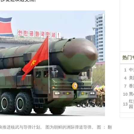
热门
1
中
4
美
7
香
10
黑
红
13
园
推进核武与导弹计划。 图为朝鲜的洲际弹道导弹。 图 ： 翻