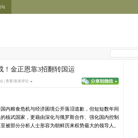
论坛
成！金正恩靠3招翻转国运
论 |
查看/发表评论
因国内粮食危机与经济困境公开落泪道歉，但短短数年间
上的核武国家，更藉由深化与俄罗斯合作、强化国内控制
甚至被部分分析人士形容为朝鲜历来权势最大的领导人。