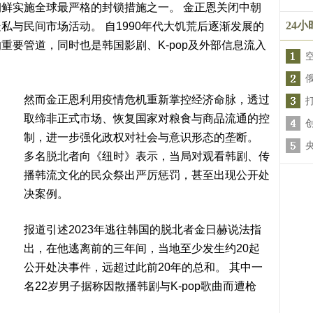
鲜实施全球最严格的封锁措施之一。 金正恩关闭中朝
24
私与民间市场活动。 自1990年代大饥荒后逐渐发展的
重要管道，同时也是韩国影剧、K-pop及外部信息流入
然而金正恩利用疫情危机重新掌控经济命脉，透过
取缔非正式市场、恢复国家对粮食与商品流通的控
制，进一步强化政权对社会与意识形态的垄断。
多名脱北者向《纽时》表示，当局对观看韩剧、传
播韩流文化的民众祭出严厉惩罚，甚至出现公开处
决案例。
报道引述2023年逃往韩国的脱北者金日赫说法指
出，在他逃离前的三年间，当地至少发生约20起
公开处决事件，远超过此前20年的总和。 其中一
名22岁男子据称因散播韩剧与K-pop歌曲而遭枪