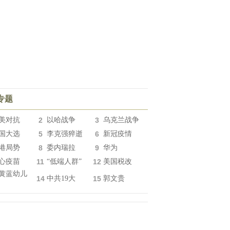
专题
美对抗
2
以哈战争
3
乌克兰战争
国大选
5
李克强猝逝
6
新冠疫情
港局势
8
委内瑞拉
9
华为
心疫苗
11
“低端人群”
12
美国税改
黄蓝幼儿
14
中共19大
15
郭文贵