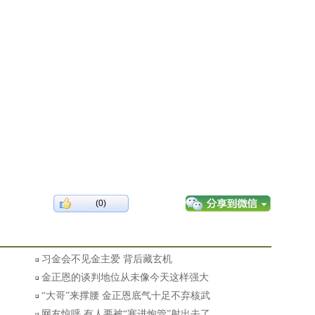
(0)
习金会不见金主爱 背后藏玄机
金正恩的谈判地位从未像今天这样强大
“大哥”来撑腰 金正恩底气十足不弃核武
网友惊呼 有人要被“塞进炮管”射出去了