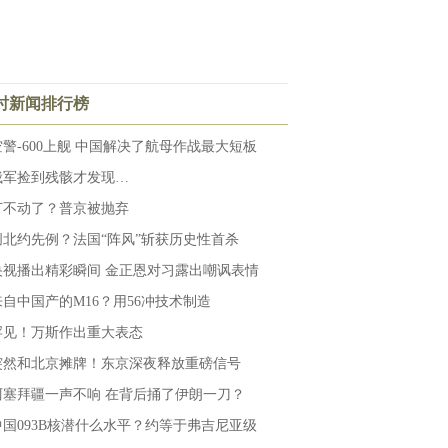
小时新闻排行榜
空警-600上舰 中国解决了航母作战最大短板
俄军捡到残骸才发现…
打不动了？普京被抛弃
创北约先例？法国“阵风”斩获历史性首杀
央视播出精彩瞬间 金正恩对习露出嘲讽表情
来自中国产的M16？用56冲技术制造
罕见！万斯作出重大表态
突然和北京摊牌！东京深夜释放重磅信号
阿塞拜疆一声不响 在背后捅了伊朗一刀？
中国093B核潜什么水平？约等于弗吉尼亚级