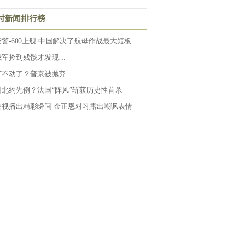
小时新闻排行榜
空警-600上舰 中国解决了航母作战最大短板
俄军捡到残骸才发现…
打不动了？普京被抛弃
创北约先例？法国“阵风”斩获历史性首杀
央视播出精彩瞬间 金正恩对习露出嘲讽表情