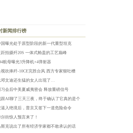
小时新闻排行榜
中国曝光处于原型阶段的新一代重型坦克
近距拍摄歼20S 一体式舱盖的工艺巅峰
004航母曝光3升降机+4弹射器
央视吹捧歼-10CE完胜台风 西方专家狠吐槽
比邓文迪还生猛的女人出现了…
川习会后中美夏威夷密会 释放重磅信号
我跟AI聊了三天三夜，终于确认了它真的是个
被逼入绝境后，普京又签下一道危险命令
华尔街惊人预言来了！
马斯克说出了所有经济学家都不敢承认的话