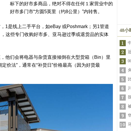
标下的好市多商品，绝对不得在任何１家营业中的
好市多门市“方圆5英里（约8公里）”内转售。
线上二手平台，如eBay 或Poshmark；另1管道
48
tores），这些专门收购好市多、亚马逊过季或退货品的实体
他们会将电器与杂货直接倾倒在大型货箱（Bin）里
定价法”，通常在“补货日”价格最高（因为好货最