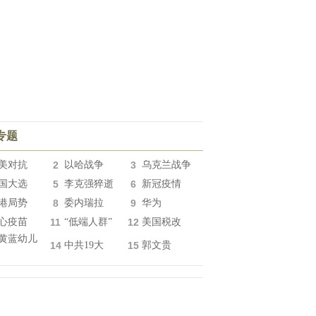
专题
美对抗
2
以哈战争
3
乌克兰战争
国大选
5
李克强猝逝
6
新冠疫情
港局势
8
委内瑞拉
9
华为
心疫苗
11
“低端人群”
12
美国税改
黄蓝幼儿
14
中共19大
15
郭文贵