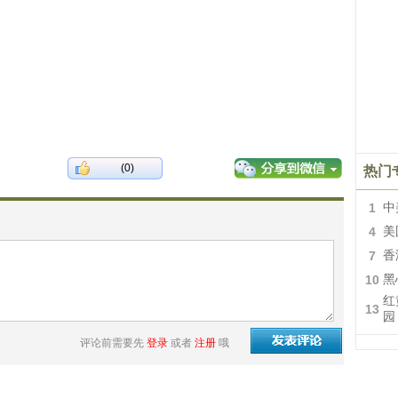
(0)
热门
1
中
4
美
7
香
10
黑
红
13
园
评论前需要先
登录
或者
注册
哦