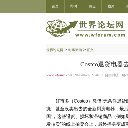
首页
即时
热点
图片
>
>
世界论坛网
时事新闻
正文
Costco退货电
www.wforum.com
| 2026-06-02 22:46:57 自由财经 |
0
条评
好市多（Costco）凭借“无条件退
疵、甚至没卖出去的全新厨房电器，最后
国”，这些退货、损坏和滞销商品（例如
发拍卖”的线上拍卖会上，最终摇身变成