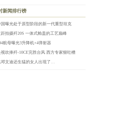
小时新闻排行榜
中国曝光处于原型阶段的新一代重型坦克
近距拍摄歼20S 一体式舱盖的工艺巅峰
004航母曝光3升降机+4弹射器
央视吹捧歼-10CE完胜台风 西方专家狠吐槽
比邓文迪还生猛的女人出现了…