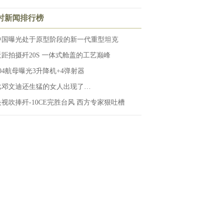
小时新闻排行榜
中国曝光处于原型阶段的新一代重型坦克
近距拍摄歼20S 一体式舱盖的工艺巅峰
004航母曝光3升降机+4弹射器
比邓文迪还生猛的女人出现了…
央视吹捧歼-10CE完胜台风 西方专家狠吐槽