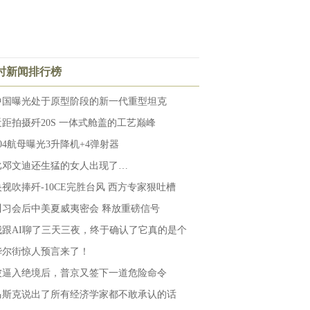
小时新闻排行榜
中国曝光处于原型阶段的新一代重型坦克
近距拍摄歼20S 一体式舱盖的工艺巅峰
004航母曝光3升降机+4弹射器
比邓文迪还生猛的女人出现了…
央视吹捧歼-10CE完胜台风 西方专家狠吐槽
川习会后中美夏威夷密会 释放重磅信号
我跟AI聊了三天三夜，终于确认了它真的是个
华尔街惊人预言来了！
被逼入绝境后，普京又签下一道危险命令
马斯克说出了所有经济学家都不敢承认的话