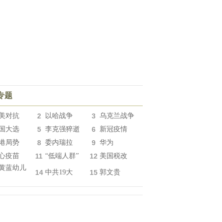
专题
美对抗
2
以哈战争
3
乌克兰战争
国大选
5
李克强猝逝
6
新冠疫情
港局势
8
委内瑞拉
9
华为
心疫苗
11
“低端人群”
12
美国税改
黄蓝幼儿
14
中共19大
15
郭文贵