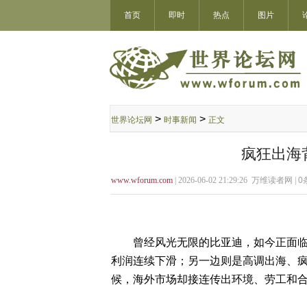
首页
即时
热点
图片
>
>
世界论坛网
时事新闻
正文
疯狂出海
www.wforum.com
| 2026-06-02 21:29:26 万维读者网 |
0
曾经风光无限的比亚迪，如今正面临一
利润连续下滑；另一边则是高调出海、疯
候，海外市场却接连传出环境、劳工和