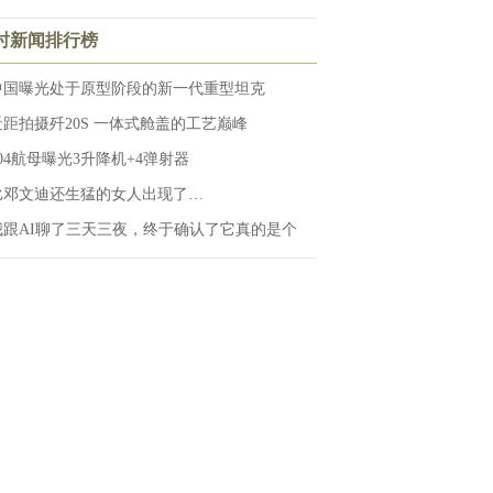
小时新闻排行榜
中国曝光处于原型阶段的新一代重型坦克
近距拍摄歼20S 一体式舱盖的工艺巅峰
004航母曝光3升降机+4弹射器
比邓文迪还生猛的女人出现了…
我跟AI聊了三天三夜，终于确认了它真的是个