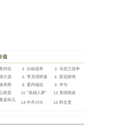
专题
美对抗
2
以哈战争
3
乌克兰战争
国大选
5
李克强猝逝
6
新冠疫情
港局势
8
委内瑞拉
9
华为
心疫苗
11
“低端人群”
12
美国税改
黄蓝幼儿
14
中共19大
15
郭文贵