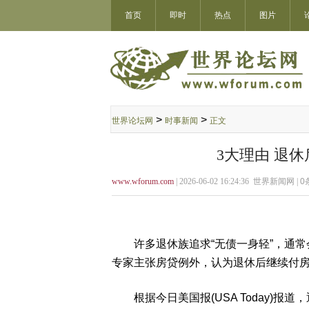
首页
即时
热点
图片
>
>
世界论坛网
时事新闻
正文
3大理由 退
www.wforum.com
| 2026-06-02 16:24:36 世界新闻网 |
0
许多退休族追求“无债一身轻”，通常
专家主张房贷例外，认为退休后继续付
根据今日美国报(USA Today)报