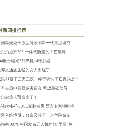
小时新闻排行榜
中国曝光处于原型阶段的新一代重型坦克
近距拍摄歼20S 一体式舱盖的工艺巅峰
004航母曝光3升降机+4弹射器
比邓文迪还生猛的女人出现了…
我跟AI聊了三天三夜，终于确认了它真的是个
川习会后中美夏威夷密会 释放重磅信号
华尔街惊人预言来了！
央视吹捧歼-10CE完胜台风 西方专家狠吐槽
被逼入绝境后，普京又签下一道危险命令
杀伤率100% 中国发布无人机作战“团灭”算