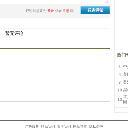
评论前需要先
登录
或者
注册
哦
暂无评论
热门
1
中
4
美
7
香
10
黑
红
13
园
广告服务
|
联系我们
|
关于我们
|
网站导航
|
隐私保护