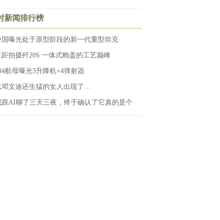
小时新闻排行榜
中国曝光处于原型阶段的新一代重型坦克
近距拍摄歼20S 一体式舱盖的工艺巅峰
004航母曝光3升降机+4弹射器
比邓文迪还生猛的女人出现了…
我跟AI聊了三天三夜，终于确认了它真的是个