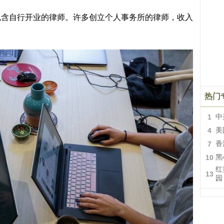
自行开业的律师。许多创立个人事务所的律师，收入
热门
1
中
4
美
7
香
10
黑
红
13
园