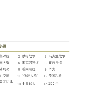
专题
美对抗
2
以哈战争
3
乌克兰战争
国大选
5
李克强猝逝
6
新冠疫情
港局势
8
委内瑞拉
9
华为
心疫苗
11
“低端人群”
12
美国税改
黄蓝幼儿
14
中共19大
15
郭文贵