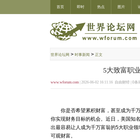
首页
即时
热点
图片
>
>
世界论坛网
时事新闻
正文
5大致富职
www.wforum.com
| 2026-06-02 16:11:16 自由财经 |
0
条评
你是否希望累积财富，甚至成为千万富
你实现财务目标的机会。近日，美国知名理
出最容易让人成为千万富翁的5大职业领
可观财富。