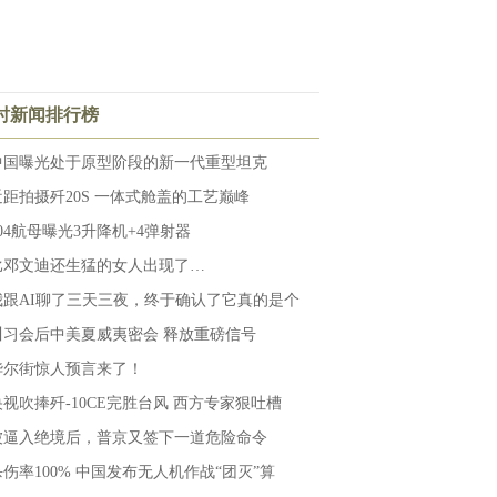
小时新闻排行榜
中国曝光处于原型阶段的新一代重型坦克
近距拍摄歼20S 一体式舱盖的工艺巅峰
004航母曝光3升降机+4弹射器
比邓文迪还生猛的女人出现了…
我跟AI聊了三天三夜，终于确认了它真的是个
川习会后中美夏威夷密会 释放重磅信号
华尔街惊人预言来了！
央视吹捧歼-10CE完胜台风 西方专家狠吐槽
被逼入绝境后，普京又签下一道危险命令
杀伤率100% 中国发布无人机作战“团灭”算