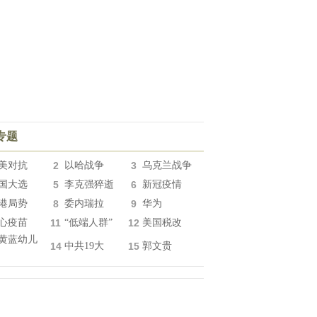
专题
美对抗
2
以哈战争
3
乌克兰战争
国大选
5
李克强猝逝
6
新冠疫情
港局势
8
委内瑞拉
9
华为
心疫苗
11
“低端人群”
12
美国税改
黄蓝幼儿
14
中共19大
15
郭文贵