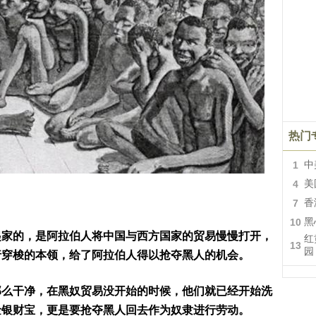
热门
1
中
4
美
7
香
10
黑
起家的，是阿拉伯人将中国与西方国家的贸易慢慢打开，
红
13
园
行穿梭的本领，给了阿拉伯人得以抢夺黑人的机会。
那么干净，在黑奴贸易没开始的时候，他们就已经开始洗
金银财宝，更是要抢夺黑人回去作为奴隶进行劳动。