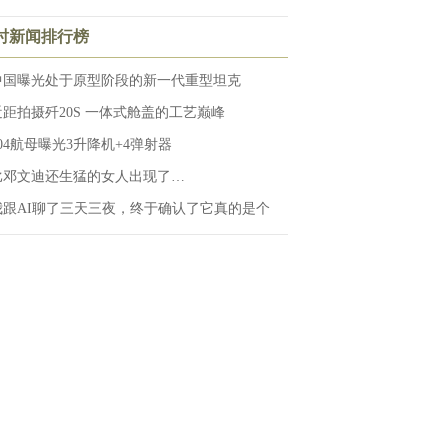
小时新闻排行榜
中国曝光处于原型阶段的新一代重型坦克
近距拍摄歼20S 一体式舱盖的工艺巅峰
004航母曝光3升降机+4弹射器
比邓文迪还生猛的女人出现了…
我跟AI聊了三天三夜，终于确认了它真的是个