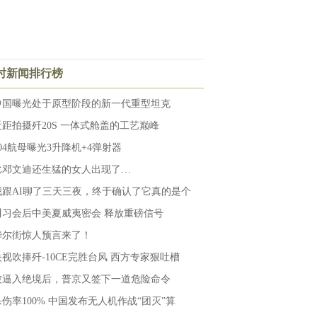
小时新闻排行榜
中国曝光处于原型阶段的新一代重型坦克
近距拍摄歼20S 一体式舱盖的工艺巅峰
004航母曝光3升降机+4弹射器
比邓文迪还生猛的女人出现了…
我跟AI聊了三天三夜，终于确认了它真的是个
川习会后中美夏威夷密会 释放重磅信号
华尔街惊人预言来了！
央视吹捧歼-10CE完胜台风 西方专家狠吐槽
被逼入绝境后，普京又签下一道危险命令
杀伤率100% 中国发布无人机作战“团灭”算