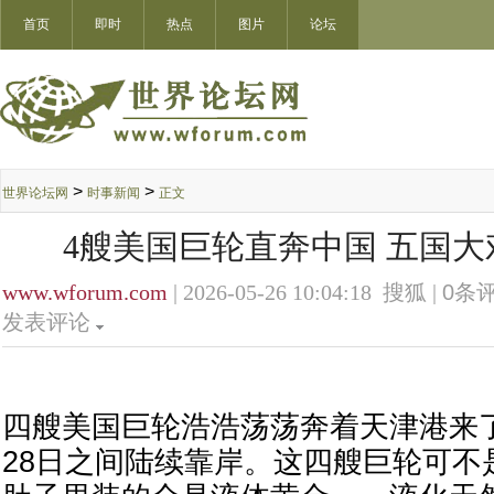
首页
即时
热点
图片
论坛
>
>
世界论坛网
时事新闻
正文
4艘美国巨轮直奔中国 五国
www.wforum.com
| 2026-05-26 10:04:18 搜狐 |
0
条评
发表评论
四艘美国巨轮浩浩荡荡奔着天津港来了
28日之间陆续靠岸。这四艘巨轮可不