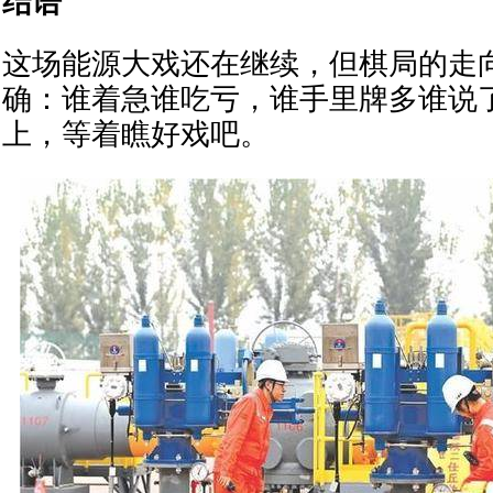
结语
这场能源大戏还在继续，但棋局的走
确：谁着急谁吃亏，谁手里牌多谁说
上，等着瞧好戏吧。