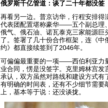
俄罗斯千亿管道：谈了二十年都没签
再看另一边。普京访华，行程安排得
代表团配置堪称豪华——五个副总理
俄气、俄石油、诺瓦泰克三家能源巨
了。签署了几十份合作框架，连《中
约》都直接续签到了2046年。
可偏偏最重要的一项——西伯利亚力
业合同，愣是没签字。克里姆林宫发
承认，双方虽然对路线和建设方式有
有明确的时间表，还有不少细节需要
上，基本等于说：还没谈拢。