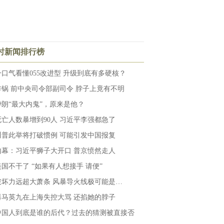
小时新闻排行榜
一口气看懂055改进型 升级到底有多硬核？
炸锅 前中央司令部副司令 脖子上竟有不明
伊朗“最大内鬼”，原来是他？
死亡人数暴增到90人 习近平李强都急了
川普此举将打破惯例 可能引发中国报复
内幕：习近平狮子大开口 普京愤然走人
美国不干了 “如果有人想接手 请便”
破坏力远超大萧条 风暴导火线极可能是…
曝马英九在上海失控大骂 还掐她的脖子
中国人到底是谁的后代？过去的猜测被直接否