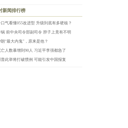
小时新闻排行榜
一口气看懂055改进型 升级到底有多硬核？
炸锅 前中央司令部副司令 脖子上竟有不明
伊朗“最大内鬼”，原来是他？
死亡人数暴增到90人 习近平李强都急了
川普此举将打破惯例 可能引发中国报复