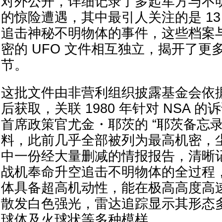
对外公开，详细记录了多起军方与不明
的惊险遭遇，其中最引人关注的是 13
追击神秘不明物体的事件，这些档案
密的 UFO 文件相互独立，揭开了更
节。
这批文件由非营利组织披露基金会依
后获取，关联 1980 年针对 NSA 的
首席政策官尤金・耶茨的 “耶茨备忘录
料，此前几乎全部被列为最高机密，
中一份经大量删减的情报报告，清晰
战机奉命升空追击不明物体的全过程
体具备超高机动性，能在极高高度高
散发白色强光，雷达追踪显示其形态
球体及火球状等多种模样。