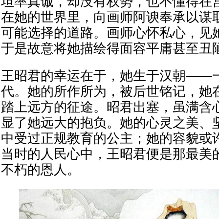
坦率真诚，却没有权势，也不懂得在
在她的世界里，向画师阿谀奉承以谋
可能选择的道路。画师心怀私心，见
于是故意将她描绘得面容平庸甚至丑
王昭君的幸运在于，她生于汉朝——
代。她的所作所为，被后世铭记，她
踏上远方的征途。昭君出塞，虽满含
显了她远大的抱负。她的心灵之美、
中受过正规教育的公主；她的容貌或
当时的人民心中，王昭君便是那最美
不朽的恩人。