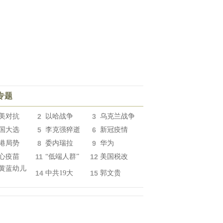
专题
美对抗
2
以哈战争
3
乌克兰战争
国大选
5
李克强猝逝
6
新冠疫情
港局势
8
委内瑞拉
9
华为
心疫苗
11
“低端人群”
12
美国税改
黄蓝幼儿
14
中共19大
15
郭文贵