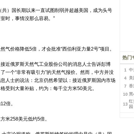
（共）国长期以来一直试图削弱并超越美国，成为头号
室时，事情没那么容易。”
然气价格降低5倍，才会批准“西伯利亚力量2号”项目。
热门
位接近俄罗斯天然气工业股份公司的消息人士告诉彭博
1
中
了一个“非常有吸引力”的天然气报价。然而，中方并没
4
美
消息人士的说法：北京仍然希望以：接近俄罗斯国内市场
7
香
格受到大量补贴，约为：每千立方米50美元。
10
黑
红
12倍。
13
园
方米258美元低约5倍。