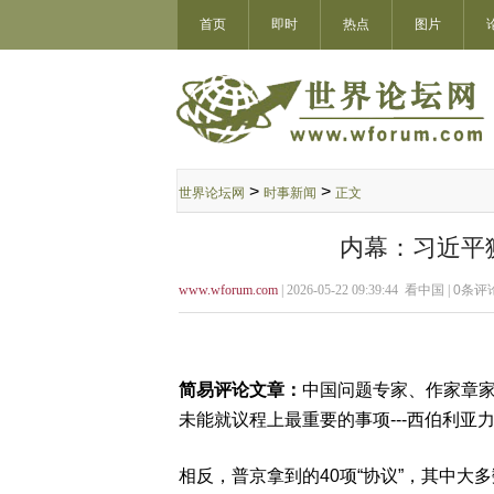
首页
即时
热点
图片
>
>
世界论坛网
时事新闻
正文
内幕：习近平
www.wforum.com
| 2026-05-22 09:39:44 看中国 |
0
条评论
简易评论文章：
中国问题专家、作家章家
未能就议程上最重要的事项---西伯利亚力量2号
相反，普京拿到的40项“协议”，其中