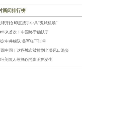
小时新闻排行榜
洗牌开始 印度接手中共“鬼城机场”
10年来首次！中国终于确认了
锁定中共舰队 美军狂下订单
滚回中国！这座城市被推到全美风口浪尖
64%美国人最担心的事正在发生