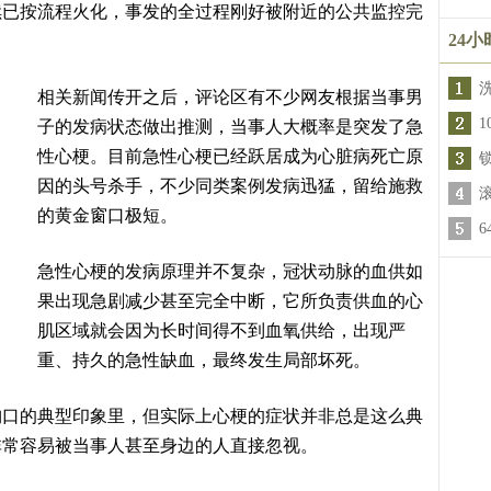
续已按流程火化，事发的全过程刚好被附近的公共监控完
24
相关新闻传开之后，评论区有不少网友根据当事男
子的发病状态做出推测，当事人大概率是突发了急
性心梗。目前急性心梗已经跃居成为心脏病死亡原
因的头号杀手，不少同类案例发病迅猛，留给施救
的黄金窗口极短。
急性心梗的发病原理并不复杂，冠状动脉的血供如
果出现急剧减少甚至完全中断，它所负责供血的心
肌区域就会因为长时间得不到血氧供给，出现严
重、持久的急性缺血，最终发生局部坏死。
胸口的典型印象里，但实际上心梗的症状并非总是这么典
非常容易被当事人甚至身边的人直接忽视。