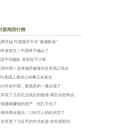
小时新闻排行榜
洗牌开始 印度接手中共“鬼城机场”
10年来首次！中国终于确认了
锁定中共舰队 美军狂下订单
滚回中国！这座城市被推到全美风口浪尖
64%美国人最担心的事正在发生
2026年的中国，最诡异的一幕出现了
美军花了几百亿没搞定的眼镜 两巨头想再试
中国最能赚钱的资产，也扛不住了
台商外商全跑光！1300万人的杭州空了
普京享受了习近平的中式欢迎 却失望而归