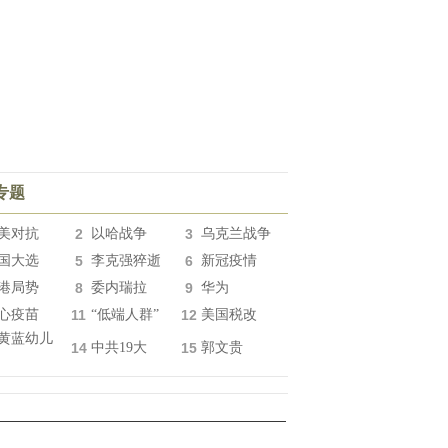
专题
美对抗
2
以哈战争
3
乌克兰战争
国大选
5
李克强猝逝
6
新冠疫情
港局势
8
委内瑞拉
9
华为
心疫苗
11
“低端人群”
12
美国税改
黄蓝幼儿
14
中共19大
15
郭文贵