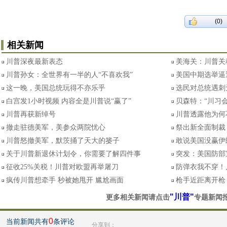
(0)
相关新闻
川普深夜最新表态
美海关：川普关
川普孙女：全世界有一半的人“不喜欢我”
美国中期选举逼
这一晚，美国总统玩得不亦乐乎
选民对总统遇刺
白宫发1小时视频 内容全是川普说“赢了”
贝森特：“川习
川普再获新绰号
川普透露他为何
撤走驻德美军，美参众两院忧心
祭出新全面制裁
川普怒撤美军，默茨捅了天大的篓子
敢说美国没赢伊
关于川普新退休计划令，你需要了解四件事
突发：美国防部宣
征收25%关税！川普对欧盟再举屠刀
防弹衣我不穿！
疯传川普想牵手 秒被她甩开 尴尬画面
枪手近距离开枪
"川普"
更多相关新闻请点击
专题新闻
0
当前新闻共有
条评论
分享到：