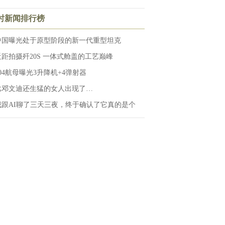
小时新闻排行榜
中国曝光处于原型阶段的新一代重型坦克
近距拍摄歼20S 一体式舱盖的工艺巅峰
004航母曝光3升降机+4弹射器
比邓文迪还生猛的女人出现了…
我跟AI聊了三天三夜，终于确认了它真的是个