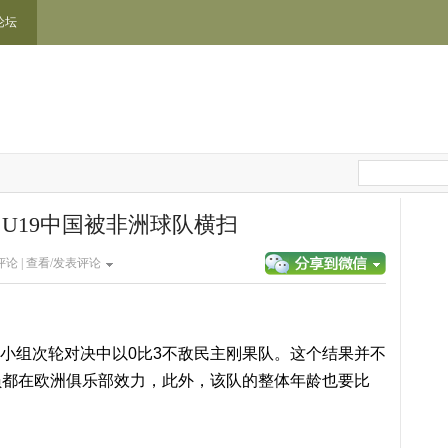
论坛
，U19中国被非洲球队横扫
论 |
查看/发表评论
杯小组次轮对决中以0比3不敌民主刚果队。这个结果并不
员都在欧洲俱乐部效力，此外，该队的整体年龄也要比