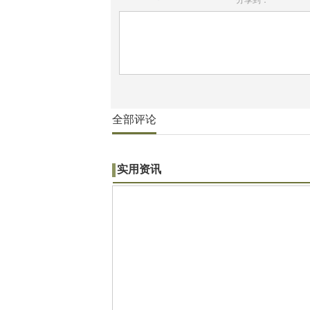
分享到：
全部评论
实用资讯