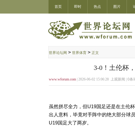
首页
即时
热点
图片
>
>
世界论坛网
世界体育
正文
3-0！土伦杯
www.wforum.com
| 2026-06-02 15:06:28 上观新闻 |
0
条评
虽然拼尽全力，但U19国足还是在土伦
出人意料，毕竟对手阵中的绝大部分球
U19国足大了两岁。