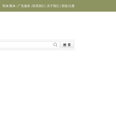
简体
/
繁体
|
广告服务
|
联系我们
|
关于我们
|
登陆
/
注册