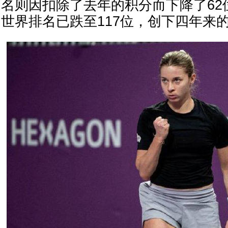
名则因扣除了去年的积分而下降了62
世界排名已跌至117位，创下四年来