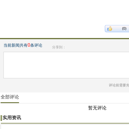
(0)
0
当前新闻共有
条评论
分享到：
评论前需要
全部评论
暂无评论
实用资讯