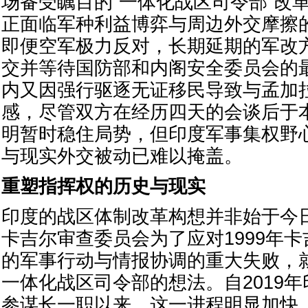
场备受瞩目的“一体化战区司令部”改
正面临军种利益博弈与周边外交摩擦
即便空军极力反对，长期延期的军改
交并等待国防部和内阁安全委员会的
内又因强行驱逐无证移民导致与孟加
感，尽管双方在经历四天的会谈后于
明暂时稳住局势，但印度军事集权野
与现实外交被动已难以掩盖。
重塑指挥权的历史与现实
印度的战区体制改革构想并非始于今日
卡吉尔审查委员会为了应对1999年
的军事行动与情报协调的重大失败，
一体化战区司令部的想法。自2019
参谋长一职以来，这一进程明显加快