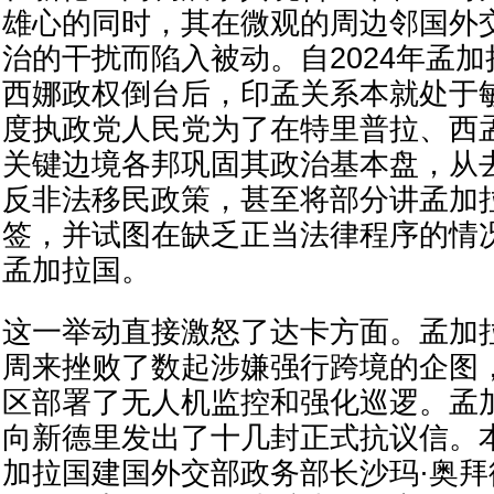
雄心的同时，其在微观的周边邻国外
治的干扰而陷入被动。自2024年孟加
西娜政权倒台后，印孟关系本就处于
度执政党人民党为了在特里普拉、西
关键边境各邦巩固其政治基本盘，从
反非法移民政策，甚至将部分讲孟加
签，并试图在缺乏正当法律程序的情
孟加拉国。
这一举动直接激怒了达卡方面。孟加
周来挫败了数起涉嫌强行跨境的企图
区部署了无人机监控和强化巡逻。孟
向新德里发出了十几封正式抗议信。
加拉国建国外交部政务部长沙玛·奥拜