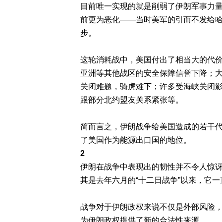
目前唯一实现的就是削弱了伊朗军事力
前更为恶化——当时美军的引而不发给
步。
这轮消耗战中，美国付出了相当大的代
亚洲等其他战区的安全保障信誉下降；
关闭难题，骑虎难下；许多受海峡关闭
跟部分北约盟友关系紧张等。
简而言之，伊朗战争给美国造成的若干
了美国作为能源出口国的地位。
2
伊朗在战争中表现出的韧性并不令人惊讶
其是去年六月的“十二日战争”以来，它
战争对于伊朗政权来说不仅是外部风险
为伊朗政权提供了新的合法性来源。