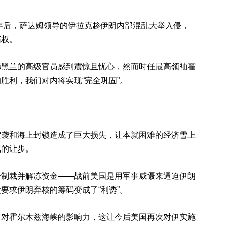
一年后，萨达姆领导的伊拉克趁伊朗内部混乱大举入侵，
霸权。
德黑兰的高级官员感到震惊且忧心，然而时任最高领袖霍
胜利，我们对内将实现“完全巩固”。
空袭和海上封锁造成了巨大损失，让本就困难的经济雪上
裁的让步。
分制裁并解冻资金——战前美国是用军事威慑来逼迫伊朗
要求伊朗弃核的筹码变成了“利诱”。
它对霍尔木兹海峡的影响力，这让今后美国再次对伊实施