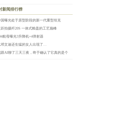
小时新闻排行榜
中国曝光处于原型阶段的新一代重型坦克
近距拍摄歼20S 一体式舱盖的工艺巅峰
004航母曝光3升降机+4弹射器
比邓文迪还生猛的女人出现了…
我跟AI聊了三天三夜，终于确认了它真的是个