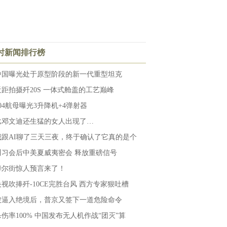
小时新闻排行榜
中国曝光处于原型阶段的新一代重型坦克
近距拍摄歼20S 一体式舱盖的工艺巅峰
004航母曝光3升降机+4弹射器
比邓文迪还生猛的女人出现了…
我跟AI聊了三天三夜，终于确认了它真的是个
川习会后中美夏威夷密会 释放重磅信号
华尔街惊人预言来了！
央视吹捧歼-10CE完胜台风 西方专家狠吐槽
被逼入绝境后，普京又签下一道危险命令
杀伤率100% 中国发布无人机作战“团灭”算